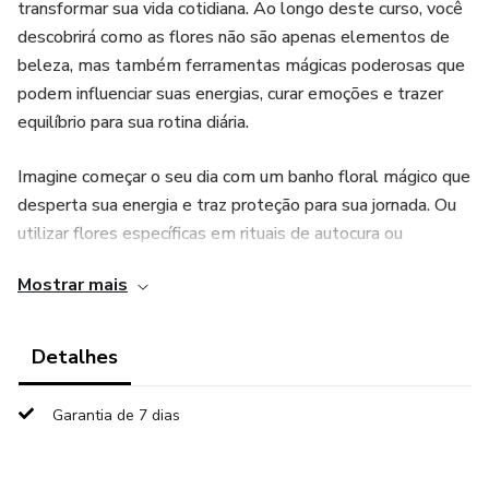
transformar sua vida cotidiana. Ao longo deste curso, você
descobrirá como as flores não são apenas elementos de
beleza, mas também ferramentas mágicas poderosas que
podem influenciar suas energias, curar emoções e trazer
equilíbrio para sua rotina diária.
Imagine começar o seu dia com um banho floral mágico que
desperta sua energia e traz proteção para sua jornada. Ou
utilizar flores específicas em rituais de autocura ou
prosperidade, trazendo as forças da natureza para o seu
Mostrar mais
lado. No "Arte da Feitiçaria - Magia das Flores", você
aprenderá tudo isso e muito mais.
Detalhes
Neste E-book, você conhecerá seu horóscopo floral, uma
abordagem única que combina a astrologia com a magia
Garantia de 7 dias
das plantas, ajudando você a entender quais flores estão
conectadas com a sua essência e como utilizá-las para
trazer harmonia e cura para sua vida. Além disso, você