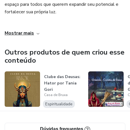
poder delas para transformar sua saúde, sua energia e seu
espaço para todos que querem expandir seu potencial e
destino. 🌸✨
fortalecer sua própria luz.
Venha conhecer nossos cursos e fazer parte dessa teia de
Mostrar mais
luz e magia!
Outros produtos de quem criou esse
conteúdo
Clube das Deusas:
G
Hator por Tania
d
Gori
G
Casa de Bruxa
C
Espiritualidade
Dúvidas frequentes