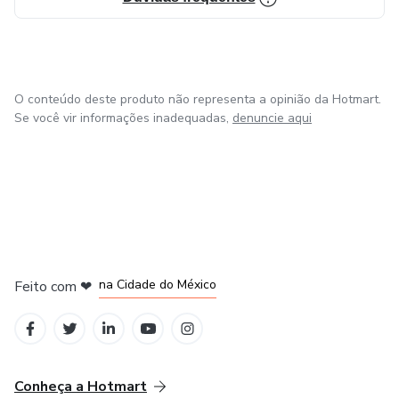
O conteúdo deste produto não representa a opinião da Hotmart.
Se você vir informações inadequadas,
denuncie aqui
em Bogotá
em Amsterdam
em Madrid
na Cidade do México
Feito com
❤
em Belo Horizonte
Conheça a Hotmart