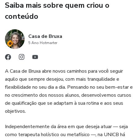
Saiba mais sobre quem criou o
aprenderá dicas práticas de como incorporar as flores na
conteúdo
sua rotina mágica, desde banhos e encantamentos até o
uso de essências e infusões para melhorar o seu bem-
estar físico e espiritual.
Casa de Bruxa
5 Ano Hotmarter
Cada flor possui uma energia única, e você aprenderá a
identificar essas vibrações, utilizando-as para purificar o
ambiente, ativar sua prosperidade, fortalecer
relacionamentos e até mesmo atrair amor. As flores têm a
A Casa de Bruxa abre novos caminhos para você seguir
capacidade de limpar energias negativas, curar traumas
aquilo que sempre desejou, com mais tranquilidade e
emocionais e alinhar o corpo e a mente com as forças da
flexibilidade no seu dia a dia. Pensando no seu bem-estar e
natureza.
no crescimento dos nossos alunos, desenvolvemos cursos
de qualificação que se adaptam à sua rotina e aos seus
Este curso é perfeito para quem deseja integrar a magia
objetivos.
das flores na sua vida de maneira prática e profunda. Ao
aprender a trabalhar com as flores, você estará
Independentemente da área em que deseja atuar — seja
conectando-se com a sabedoria natural e utilizando o
como terapeuta holístico ou metafísico —, na UNICB há