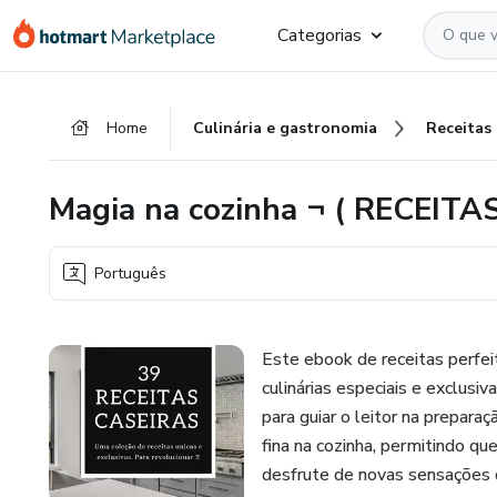
Ir
Ir
Ir
Categorias
para
para
para
o
o
o
conteúdo
pagamento
rodapé
Home
Culinária e gastronomia
Receitas
principal
Magia na cozinha ¬ ( RECEIT
Português
Este ebook de receitas perfei
culinárias especiais e exclus
para guiar o leitor na prepara
fina na cozinha, permitindo qu
desfrute de novas sensações