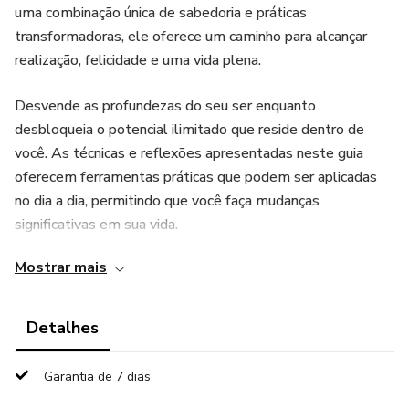
uma combinação única de sabedoria e práticas
transformadoras, ele oferece um caminho para alcançar
realização, felicidade e uma vida plena.
Desvende as profundezas do seu ser enquanto
desbloqueia o potencial ilimitado que reside dentro de
você. As técnicas e reflexões apresentadas neste guia
oferecem ferramentas práticas que podem ser aplicadas
no dia a dia, permitindo que você faça mudanças
significativas em sua vida.
Mostrar mais
Prepare-se para embarcar em uma jornada de
autodescoberta e crescimento pessoal. Adicione este
recurso à sua estante e comece sua transformação hoje
Detalhes
mesmo.
Garantia de 7 dias