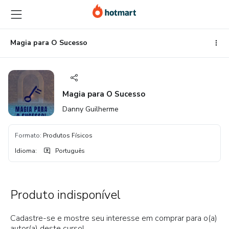
Ir
Ir
Ir
para
para
para
o
o
o
conteúdo
pagamento
rodapé
Magia para O Sucesso
principal
Magia para O Sucesso
Danny Guilherme
Formato
:
Produtos Físicos
Idioma
:
Português
Produto indisponível
Cadastre-se e mostre seu interesse em comprar para o(a)
autor(a) deste curso!