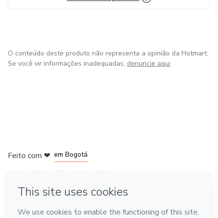
O conteúdo deste produto não representa a opinião da Hotmart.
Se você vir informações inadequadas,
denuncie aqui
em Amsterdam
em Madrid
em Bogotá
Feito com
❤
em Belo Horizonte
na Cidade do México
Conheça a Hotmart