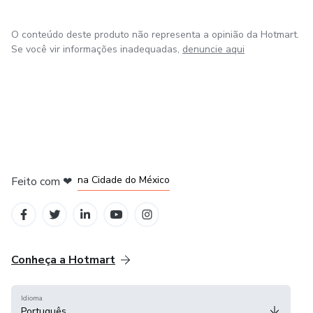
O conteúdo deste produto não representa a opinião da Hotmart.
Se você vir informações inadequadas,
denuncie aqui
em Bogotá
em Amsterdam
em Madrid
na Cidade do México
Feito com
❤
em Belo Horizonte
Conheça a Hotmart
Idioma
Português