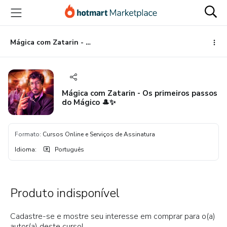
Ir
Ir
Ir
para
para
para
o
o
o
conteúdo
pagamento
rodapé
Mágica com Zatarin - Os primeiros passos do Mágico 🎩✨
principal
Mágica com Zatarin - Os primeiros passos
do Mágico 🎩✨
Formato
:
Cursos Online e Serviços de Assinatura
Idioma
:
Português
Produto indisponível
Cadastre-se e mostre seu interesse em comprar para o(a)
autor(a) deste curso!