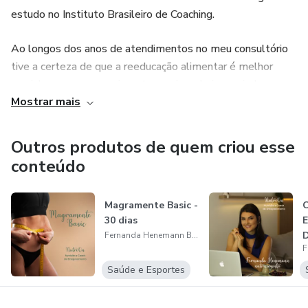
estudo no Instituto Brasileiro de Coaching.
Ao longos dos anos de atendimentos no meu consultório
tive a certeza de que a reeducação alimentar é melhor
caminho para emagrecimento, por isso, hoje eu ajudo
Mostrar mais
mulheres a emagrecerem de uma maneira saudável, sem
sacrifícios e comendo o que gostam.
Outros produtos de quem criou esse
Vou lançar aqui no Hotmart muitos cursos, e-books,
conteúdo
métodos de emagrecimento e vou ficar muito feliz em
poder te ajudar,
Magramente Basic -
C
30 dias
Beijos Nutri Fê.
D
Fernanda Henemann Barboza
Saúde e Esportes