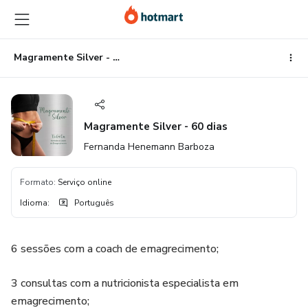
Ir
Ir
Ir
para
para
para
o
o
o
conteúdo
pagamento
rodapé
Magramente Silver - 60 dias
principal
Magramente Silver - 60 dias
Fernanda Henemann Barboza
Formato
:
Serviço online
Idioma
:
Português
6 sessões com a coach de emagrecimento;
3 consultas com a nutricionista especialista em
emagrecimento;