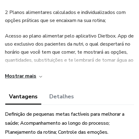
2 Planos alimentares calculados e individualizados com
opções práticas que se encaixam na sua rotina;
Acesso ao plano alimentar pelo aplicativo Dietbox. App de
uso exclusivo dos pacientes da nutri, o qual despertará no
horário que você tem que comer, te mostrará as opções,
quantidades, substituições e te lembrará de tomar água ao
longo do dia;
Mostrar mais
Suporte via WhatsApp em horário comercial, com a nutri e
coach de emagrecimento.
Vantagens
Detalhes
🎁 BÔNUS: 1 balança de bioimpedância + uma fita para
Definição de pequenas metas factíveis para melhorar a
você aferir suas circunferências.
saúde; Acompanhamento ao longo do processo;
Planejamento da rotina; Controle das emoções.