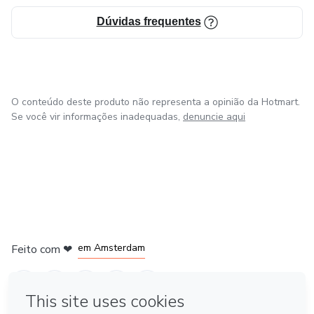
Dúvidas frequentes
O conteúdo deste produto não representa a opinião da Hotmart.
Se você vir informações inadequadas,
denuncie aqui
em Madrid
em Amsterdam
Feito com
❤
em Belo Horizonte
na Cidade do México
em Bogotá