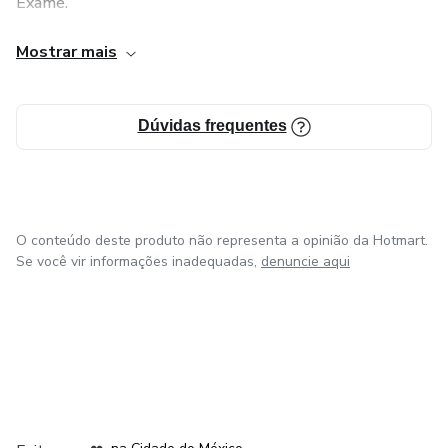
Exame.
Mostrar mais
Graduanda em Inteligência Artificial.
Advogada Especialista em Inteligência Artificial com
Dúvidas frequentes
certificação em IA Generativa - Massachusetts Institute of
Technology - MIT.
Presidente da Comissão de Inteligência Artificial da
OAB/AC;
O conteúdo deste produto não representa a opinião da Hotmart.
Se você vir informações inadequadas,
denuncie aqui
Membra da Comissão de IA da OAB/SP
em Bogotá
em Amsterdam
em Madrid