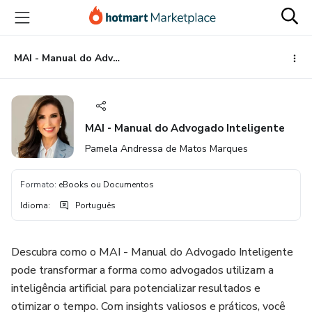
Ir
Ir
Ir
para
para
para
o
o
o
conteúdo
pagamento
rodapé
MAI - Manual do Advogado Inteligente
principal
MAI - Manual do Advogado Inteligente
Pamela Andressa de Matos Marques
Formato
:
eBooks ou Documentos
Idioma
:
Português
Descubra como o MAI - Manual do Advogado Inteligente
pode transformar a forma como advogados utilizam a
inteligência artificial para potencializar resultados e
otimizar o tempo. Com insights valiosos e práticos, você