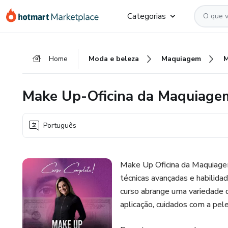
Ir
Ir
Ir
Categorias
para
para
para
o
o
o
conteúdo
pagamento
rodapé
Home
Moda e beleza
Maquiagem
principal
Make Up-Oficina da Maquiagem
Português
Make Up Oficina da Maquiagem
técnicas avançadas e habilida
curso abrange uma variedade 
aplicação, cuidados com a pele