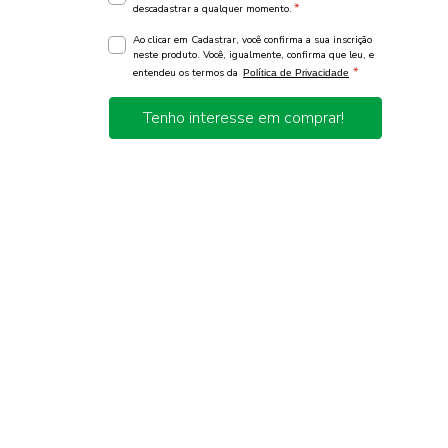
*
descadastrar a qualquer momento.
Ao clicar em Cadastrar, você confirma a sua inscrição
neste produto. Você, igualmente, confirma que leu, e
*
entendeu os termos da
Política de Privacidade
Tenho interesse em comprar!