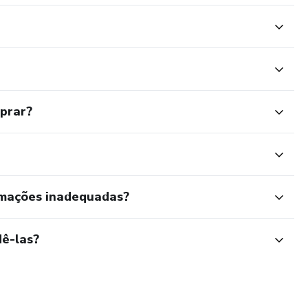
mprar?
rmações inadequadas?
ê-las?