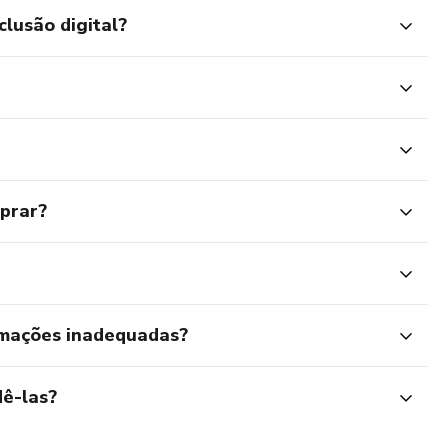
clusão digital?
mprar?
rmações inadequadas?
ê-las?