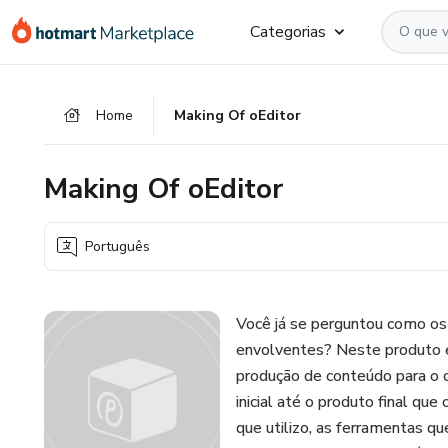
Ir
Ir
Ir
Categorias
para
para
para
o
o
o
conteúdo
pagamento
rodapé
Home
Making Of oEditor
principal
Making Of oEditor
Português
Você já se perguntou como os
envolventes? Neste produto e
produção de conteúdo para o c
inicial até o produto final que
que utilizo, as ferramentas q