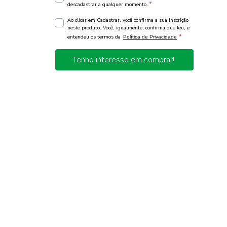
*
descadastrar a qualquer momento.
Ao clicar em Cadastrar, você confirma a sua inscrição
neste produto. Você, igualmente, confirma que leu, e
*
entendeu os termos da
Política de Privacidade
Tenho interesse em comprar!