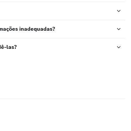
rmações inadequadas?
ê-las?