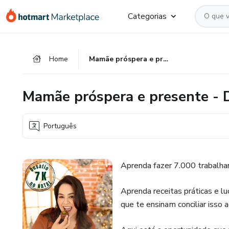
Ir
Ir
Ir
Categorias
para
para
para
o
o
o
conteúdo
pagamento
rodapé
Home
Mamãe próspera e presente - Desafio 7k de Natal.
principal
Mamãe próspera e presente - D
Português
Aprenda fazer 7.000 trabalhan
Aprenda receitas práticas e lu
que te ensinam conciliar isso a