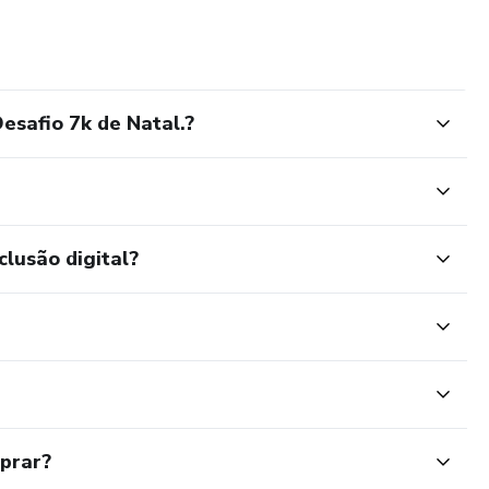
safio 7k de Natal.?
clusão digital?
mprar?