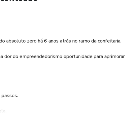
o absoluto zero há 6 anos atrás no ramo da confeitaria.
 na dor do empreendedorismo oportunidade para aprimorar
 passos.
ela.
que agradeço a Deus por ter.