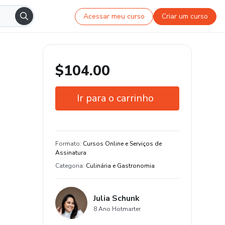
Acessar meu curso
Criar um curso
$104.00
Ir para o carrinho
Garantia de 30 dias
Estude do seu jeito e em qualquer
Formato
:
Cursos Online e Serviços de
dispositivo
Assinatura
Categoria
:
Culinária e Gastronomia
Julia Schunk
8 Ano Hotmarter