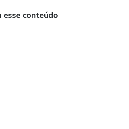
 conhecimento da minha caminhada com vocês. Receitas que
u esse conteúdo