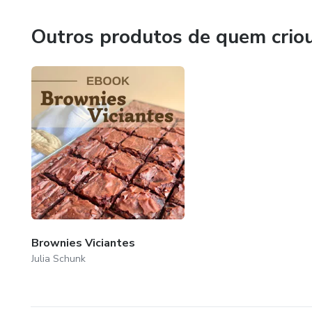
E agora chegou o momento de transbordar todo o amor e
me fizeram ter sucesso na cozinha e nos negócios!
Outros produtos de quem crio
Brownies Viciantes
Julia Schunk