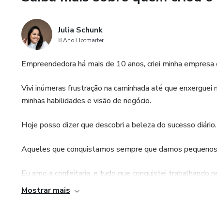
Julia Schunk
8 Ano Hotmarter
Empreendedora há mais de 10 anos, criei minha empresa d
Vivi inúmeras frustração na caminhada até que enxerguei
minhas habilidades e visão de negócio.
Hoje posso dizer que descobri a beleza do sucesso diário.
Aqueles que conquistamos sempre que damos pequenos
Eu amo a confeitaria, e tudo que conquistei trabalhando n
Mostrar mais
Fazer doces e adoçar a vida das pessoas é um privilégio 