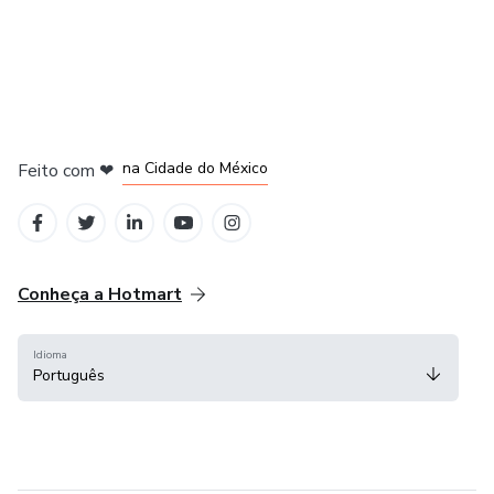
em Bogotá
em Amsterdam
em Madrid
na Cidade do México
Feito com
❤
em Belo Horizonte
Conheça a Hotmart
Idioma
Português