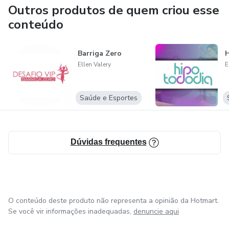
Outros produtos de quem criou esse
conteúdo
Barriga Zero
Ellen Valery
E
Saúde e Esportes
Dúvidas frequentes
O conteúdo deste produto não representa a opinião da Hotmart.
Se você vir informações inadequadas,
denuncie aqui