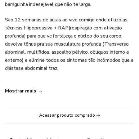
barriguinha indesejável que não te larga.
São 12 semanas de aulas ao vivo comigo onde utilizo as
técnicas Hipopressiva + RAP(respiração com ativação
profunda) para que vc fortaleça o núcleo do seu corpo,
devolva tônus pra sua musculatura profunda (Transverso
abominal, multífidos, assoalho pélvico, oblíquos interno e
externo) e elimine todos os sintomas tão incômodos que a
diástase abdominal traz.
Com o Mamãe Sereia vc vai:
Mostrar mais
- Tratar sua diástase abdominal
- Diminuir de 4 a 12 cm de circunferência abdominal
Acessar produto comprado
- Melhorar dores nas costas