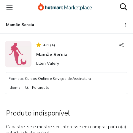
Ir
Ir
Ir
para
para
para
o
o
o
conteúdo
pagamento
rodapé
Mamãe Sereia
principal
4.0
(
4
)
Mamãe Sereia
Ellen Valery
Formato
:
Cursos Online e Serviços de Assinatura
Idioma
:
Português
Produto indisponível
Cadastre-se e mostre seu interesse em comprar para o(a)
autor(a) deste curso!