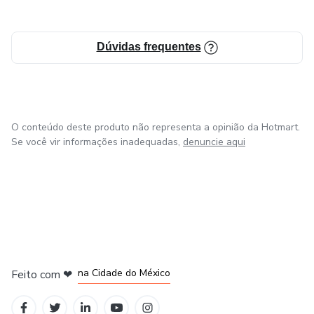
Dúvidas frequentes
O conteúdo deste produto não representa a opinião da Hotmart.
Se você vir informações inadequadas,
denuncie aqui
em Bogotá
em Amsterdam
em Madrid
na Cidade do México
Feito com
❤
em Belo Horizonte