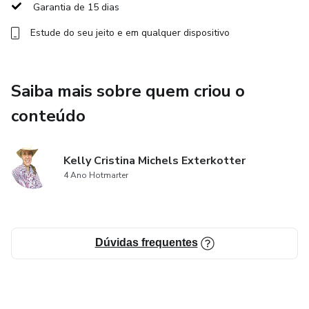
serviço. Conslui-se com a apresentação de certificado.
Garantia de 15 dias
Estude do seu jeito e em qualquer dispositivo
O diferencial deste método é que ele pega pela mão,
conduz por um caminho de conhecimento e prática
crescente que resulta na adquisição de novas habilidades e
Saiba mais sobre quem criou o
uma nova fonte de renda, através do bambu.
conteúdo
Kelly Cristina Michels Exterkotter
4 Ano Hotmarter
Dúvidas frequentes