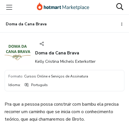
Ir
Ir
Ir
para
para
para
o
o
o
conteúdo
pagamento
rodapé
Doma da Cana Brava
principal
Doma da Cana Brava
Kelly Cristina Michels Exterkotter
Formato
:
Cursos Online e Serviços de Assinatura
Idioma
:
Português
Pra que a pessoa possa construir com bambu ela precisa
recorrer um caminho que se inicia com o conhecimento
teórico, que aqui chamaremos de Broto.