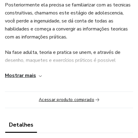
Posteriormente ela precisa se familiarizar com as tecnicas
construitivas, chamamos este estágio de adolescencia,
você perde a ingenuidade, se dá conta de todas as
habilidades e começa a convergir as informações teoricas
com as informações práticas.
Na fase adulta, teoria e pratica se unem, e através de
desenho, maquetes e exercícios práticos é possivel
consolidar o conhecimento e se apropriar da nova
Mostrar mais
habilidade. Neste momento também questões financeiras
entram em cena, através de precificação de custo e de
venda, além da apresentação profissional do trabalho
Acessar produto comprado
visando a geração de renda.
Na etapa sênior, a prática muda de dimensão e exercicios
de maior porte saem do papel, primeiro para uso pessoal e
Detalhes
posteriormente para comercialização do produto ou do