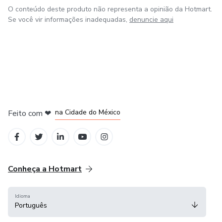
O conteúdo deste produto não representa a opinião da Hotmart.
Se você vir informações inadequadas,
denuncie aqui
em Bogotá
em Amsterdam
em Madrid
na Cidade do México
Feito com
❤
em Belo Horizonte
Conheça a Hotmart
Idioma
Português