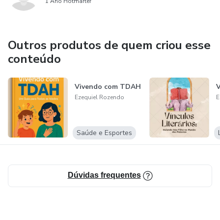
1 Ano Hotmarter
Outros produtos de quem criou esse
conteúdo
Vivendo com TDAH
V
Ezequiel Rozendo
E
Saúde e Esportes
Dúvidas frequentes