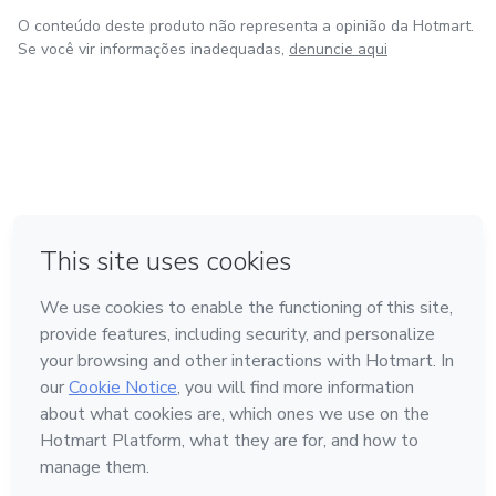
O conteúdo deste produto não representa a opinião da Hotmart.
Se você vir informações inadequadas,
denuncie aqui
em Madrid
em Amsterdam
Feito com
❤
em Belo Horizonte
na Cidade do México
em Bogotá
Conheça a Hotmart
Idioma
Português