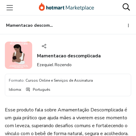
Ir
Ir
Ir
para
para
para
o
o
o
conteúdo
pagamento
rodapé
Mamentacao descomplicada
principal
Mamentacao descomplicada
Ezequiel Rozendo
Formato
:
Cursos Online e Serviços de Assinatura
Idioma
:
Português
Esse produto fala sobre Amamentação Descomplicada é
um guia prático que ajuda mães a viverem esse momento
com leveza, superando desafios comuns e fortalecendo o
vínculo com o bebê de forma natural, segura e acolhedora.