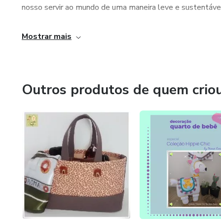
nosso servir ao mundo de uma maneira leve e sustentáve
Compreendeu também que nossa meta, como ser humano, é
Mostrar mais
movimento harmonioso de cooperação.
Se você ainda não descobriu qual é sua Missão de Vida, pr
Outros produtos de quem crio