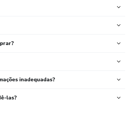
mprar?
rmações inadequadas?
ê-las?