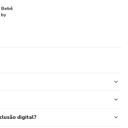
e Bebê
 by
clusão digital?