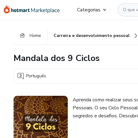
Ir
Ir
Ir
Categorias
para
para
para
o
o
o
conteúdo
pagamento
rodapé
Home
Carreira e desenvolvimento pessoal
principal
Mandala dos 9 Ciclos
Português
Aprenda como realizar seus so
Pessoais. O seu Ciclo Pessoal
segredos e desafios. Descubra