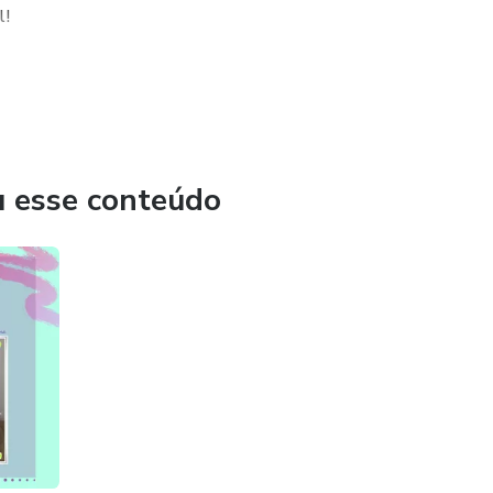
l!
 evoluir contribuindo com a evolução dos outros, num
epare-se: ela pode ajudá-lo a trilhar esse caminho.
u esse conteúdo