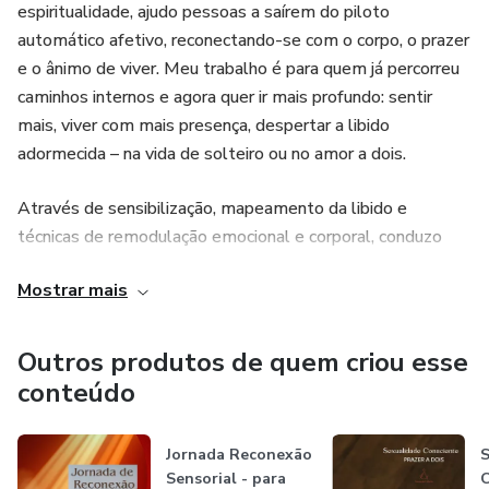
espiritualidade, ajudo pessoas a saírem do piloto
automático afetivo, reconectando-se com o corpo, o prazer
e o ânimo de viver. Meu trabalho é para quem já percorreu
caminhos internos e agora quer ir mais profundo: sentir
mais, viver com mais presença, despertar a libido
adormecida – na vida de solteiro ou no amor a dois.
Através de sensibilização, mapeamento da libido e
técnicas de remodulação emocional e corporal, conduzo
jornadas de reconexão que atravessam condicionamentos,
Mostrar mais
travas, bloqueios e medos. Acredito que o prazer não é um
destino, mas uma forma de estar no mundo – com
liberdade, apropriação do corpo e presença real.
Outros produtos de quem criou esse
conteúdo
Minha abordagem é autoral, sensorial, profunda – e
inteiramente comprometida com a verdade de cada corpo.
Jornada Reconexão
S
Sensorial - para
C