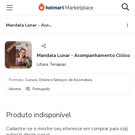
Ir
Ir
Ir
para
para
para
o
o
o
conteúdo
pagamento
rodapé
Mandala Lunar - Acompanhamento Cíclico
principal
Mandala Lunar - Acompanhamento Cíclico
Litsea Terapias
Formato
:
Cursos Online e Serviços de Assinatura
Idioma
:
Português
Produto indisponível
Cadastre-se e mostre seu interesse em comprar para o(a)
autor(a) deste curso!