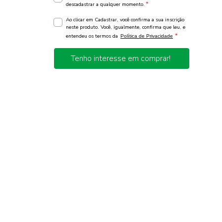
*
descadastrar a qualquer momento.
Ao clicar em Cadastrar, você confirma a sua inscrição
neste produto. Você, igualmente, confirma que leu, e
*
entendeu os termos da
Política de Privacidade
Tenho interesse em comprar!