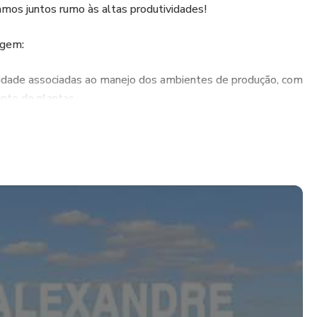
amos juntos rumo às altas produtividades!
agem:
ssidade associadas ao manejo dos ambientes de produção, com
ento de plantas.
o de sementes de qualidade no estabelecimento de plantas
po.
 plantabilidade, integrando limitações de manejo da lavoura,
pamentos e operação.
---------