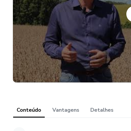
1.1. Saiba quais serão os prin
2. Conteúdo geral
2.1. Aula 1. Atenção aos det
2.2. Aula 2. Rotação de cultu
2.3. Aula 3. Ambiente para s
2.4. Aula 4. Formação, matu
2.5. Aula 5. Germinação e eme
Conteúdo
Vantagens
Detalhes
2.6. Aula 6. Vigor de sement
2.7. Aula 7. Avaliação da qua