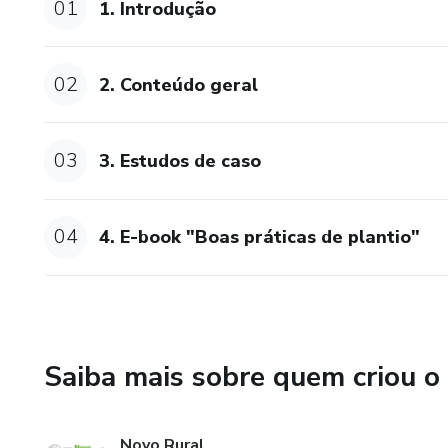
01
1. Introdução
2.8. Aula 8. Transporte e a
02
2. Conteúdo geral
2.9. Aula 9. Plantabilidade e
2.10. Aula 10. Distribuição uni
03
3. Estudos de caso
Avaliação geral
04
4. E-book "Boas práticas de plantio"
3. Estudos de caso
3.1. Estudo de caso | Caso 1
3.1.1. Quiz do Estudo de Caso
Saiba mais sobre quem criou o
3.2. Estudos de Caso | Caso 2
Novo Rural
3.2.1. Quiz do Estudo de Caso