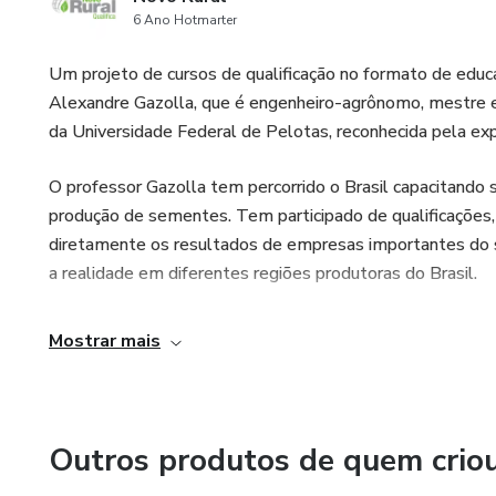
6 Ano Hotmarter
3.3. Estudo de Caso | Caso 3
Um projeto de cursos de qualificação no formato de edu
Alexandre Gazolla, que é engenheiro-agrônomo, mestre 
3.3.1. Quiz do Estudo de Caso
da Universidade Federal de Pelotas, reconhecida pela e
4. E-book complementar
O professor Gazolla tem percorrido o Brasil capacitando
produção de sementes. Tem participado de qualificações,
diretamente os resultados de empresas importantes do 
a realidade em diferentes regiões produtoras do Brasil.
Mostrar mais
Outros produtos de quem crio