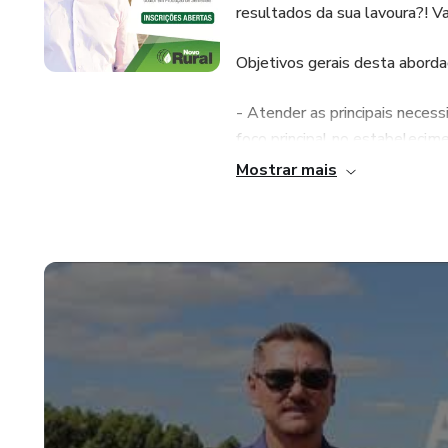
resultados da sua lavoura?! V
Objetivos gerais desta abord
- Atender as principais nece
foco principal no estabelecim
Mostrar mais
- A importância da utilizaçã
com alta performance no cam
-Os fatores que interferem na
qualidade de sementes, equi
------------------------------
Conteúdo do curso:
1. Introdução