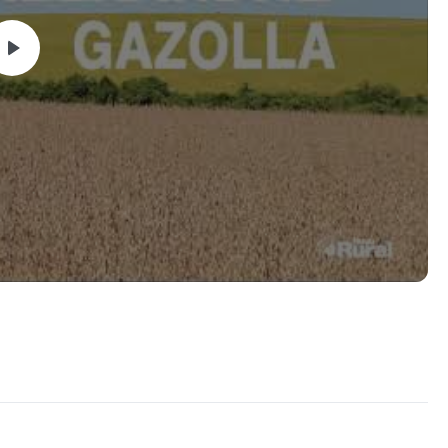
cipais pontos que nortearão as vídeo-aulas
alhes ao longo do Sistema de Produção
ras e manejo de plantas de serviço
emeadura e estabelecimento de plantas
ração e componentes da qualidade de sementes
rgência de plantas
es e o desenvolvimento uniforme
lidade de sementes