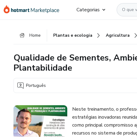
Ir
Ir
Ir
Categorias
para
para
para
o
o
o
conteúdo
pagamento
rodapé
Home
Plantas e ecologia
Agricultura
principal
Qualidade de Sementes, Ambie
Plantabilidade
Português
Neste treinamento, o profess
estratégias inovadoras reunid
como principal compromisso a
recursos no sistema de produç