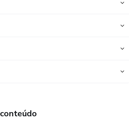
rmazenamento das sementes
 estratégias de manejo
forme, livre de falhas, duplas e triplas
 1
 conteúdo
 2