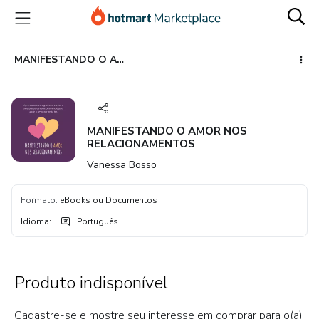
Ir
Ir
Ir
para
para
para
o
o
o
conteúdo
pagamento
rodapé
MANIFESTANDO O AMOR NOS RELACIONAMENTOS
principal
MANIFESTANDO O AMOR NOS
RELACIONAMENTOS
Vanessa Bosso
Formato
:
eBooks ou Documentos
Idioma
:
Português
Produto indisponível
Cadastre-se e mostre seu interesse em comprar para o(a)