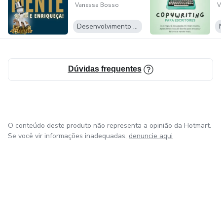
Vanessa Bosso
V
Desenvolvimento Pessoal
Dúvidas frequentes
O conteúdo deste produto não representa a opinião da Hotmart.
Se você vir informações inadequadas,
denuncie aqui
em Amsterdam
em Madrid