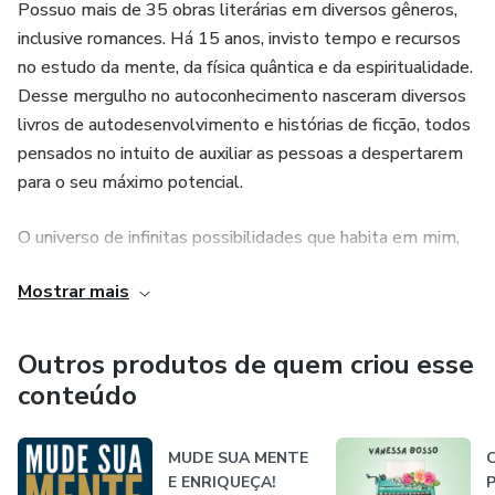
💌 Comece agora sua jornada rumo ao amor pleno. Afinal,
Possuo mais de 35 obras literárias em diversos gêneros,
quando você manifesta amor, o mundo inteiro responde na
inclusive romances. Há 15 anos, invisto tempo e recursos
mesma vibração.
no estudo da mente, da física quântica e da espiritualidade.
Desse mergulho no autoconhecimento nasceram diversos
livros de autodesenvolvimento e histórias de ficção, todos
pensados no intuito de auxiliar as pessoas a despertarem
para o seu máximo potencial.
O universo de infinitas possibilidades que habita em mim,
também habita em você.
Mostrar mais
Outros produtos de quem criou esse
conteúdo
MUDE SUA MENTE
E ENRIQUEÇA!