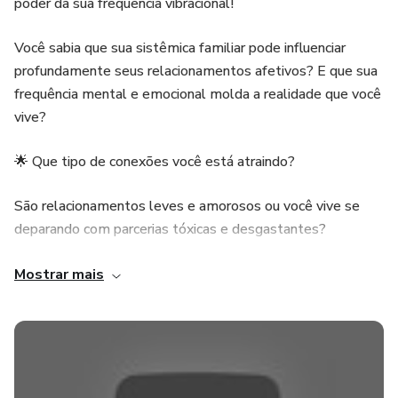
poder da sua frequência vibracional!
Você sabia que sua sistêmica familiar pode influenciar
profundamente seus relacionamentos afetivos? E que sua
frequência mental e emocional molda a realidade que você
vive?
🌟 Que tipo de conexões você está atraindo?
São relacionamentos leves e amorosos ou você vive se
deparando com parcerias tóxicas e desgastantes?
Neste e-book, você aprenderá:
Mostrar mais
💖 A verdadeira frequência do amor.
💡 Como sintonizar sua vida nessa vibração para alcançar
plenitude nos relacionamentos.