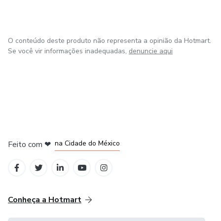
O conteúdo deste produto não representa a opinião da Hotmart.
Se você vir informações inadequadas,
denuncie aqui
em Bogotá
em Amsterdam
em Madrid
na Cidade do México
Feito com
❤
em Belo Horizonte
Conheça a Hotmart