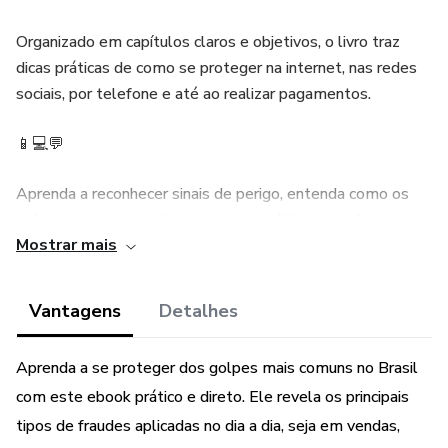
Organizado em capítulos claros e objetivos, o livro traz
dicas práticas de como se proteger na internet, nas redes
sociais, por telefone e até ao realizar pagamentos.
📱💻💬
Aprenda a reconhecer sinais de perigo, entenda como os
golpistas agem e evite cair em armadilhas que afetam
Mostrar mais
milhares de pessoas todos os dias.
Seja você um iniciante no mundo digital ou alguém mais
Vantagens
Detalhes
experiente, este manual foi feito para te manter um passo
à frente dos golpistas.
Aprenda a se proteger dos golpes mais comuns no Brasil
com este ebook prático e direto. Ele revela os principais
tipos de fraudes aplicadas no dia a dia, seja em vendas,