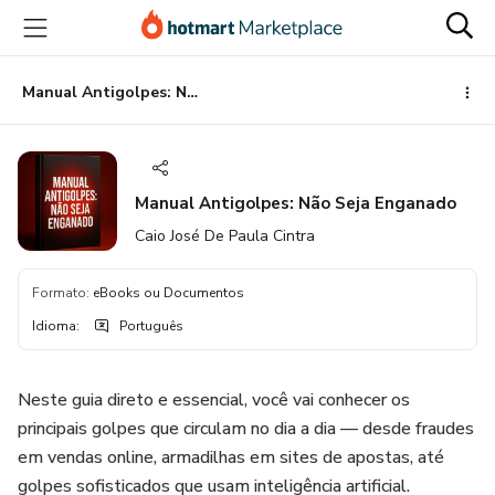
Ir
Ir
Ir
para
para
para
o
o
o
conteúdo
pagamento
rodapé
Manual Antigolpes: Não Seja Enganado
principal
Manual Antigolpes: Não Seja Enganado
Caio José De Paula Cintra
Formato
:
eBooks ou Documentos
Idioma
:
Português
Neste guia direto e essencial, você vai conhecer os
principais golpes que circulam no dia a dia — desde fraudes
em vendas online, armadilhas em sites de apostas, até
golpes sofisticados que usam inteligência artificial.