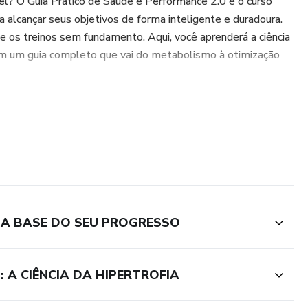
el? O Guia Prático de Saúde e Performance 2.0 é o curso
ra alcançar seus objetivos de forma inteligente e duradoura.
e os treinos sem fundamento. Aqui, você aprenderá a ciência
com um guia completo que vai do metabolismo à otimização
e estruturado para fornecer um conhecimento abrangente e
s que cobrem desde os fundamentos do corpo humano até
o e nutrição.
 A BASE DO SEU PROGRESSO
 Descubra como seu corpo realmente queima gordura e por
lete seu progresso.
A CIÊNCIA DA HIPERTROFIA
 eficiente: Aprenda os mecanismos da hipertrofia, as técnicas