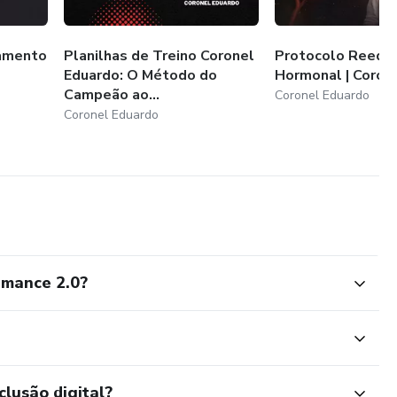
namento
Planilhas de Treino Coronel
Protocolo Reequil
Eduardo: O Método do
Hormonal | Coron
Campeão ao...
Coronel Eduardo
Coronel Eduardo
rmance 2.0?
clusão digital?