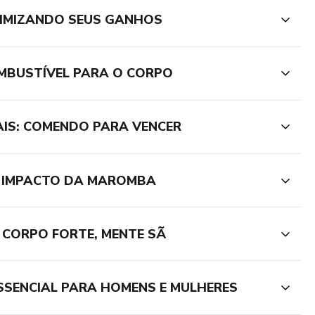
o otimizar seu crescimento muscular.
AXIMIZANDO SEUS GANHOS
 Domine as estratégias alimentares para emagrecer, ganhar
nho, incluindo o uso inteligente de suplementos.
OMBUSTÍVEL PARA O CORPO
da como a musculação pode prevenir doenças, melhorar sua
 positivamente seu envelhecimento.
AIS: COMENDO PARA VENCER
a a importância dos hormônios para homens e mulheres, e
forma consciente e responsável.
O IMPACTO DA MAROMBA
o Corpo dos Seus Sonhos!
 CORPO FORTE, MENTE SÃ
ormações desencontradas. O Guia Prático de Saúde e
aporte para uma transformação real e duradoura. Adquira
umo ao corpo e à saúde que você sempre desejou!
ESSENCIAL PARA HOMENS E MULHERES