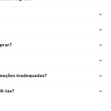
mprar?
rmações inadequadas?
ê-las?