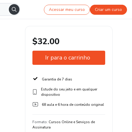
Acessar meu curso
Criar um curso
$32.00
Ir para o carrinho
Garantia de 7 dias
Estude do seu jeito e em qualquer
dispositivo
68 aula e 6 hora de conteúdo original
Formato
:
Cursos Online e Serviços de
Assinatura