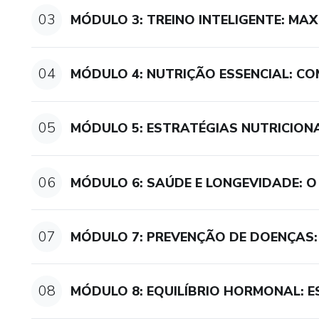
de treino mais eficazes e com
03
MÓDULO 3: TREINO INTELIGENTE: M
• Nutrição como combustível:
massa e otimizar seu desempe
04
MÓDULO 4: NUTRIÇÃO ESSENCIAL: C
• Saúde e longevidade: Enten
qualidade de vida e impactar
05
MÓDULO 5: ESTRATÉGIAS NUTRICION
• Equilíbrio hormonal: Conheç
como otimizar seus níveis de 
06
MÓDULO 6: SAÚDE E LONGEVIDADE: 
Invista em Você e Conquiste 
07
MÓDULO 7: PREVENÇÃO DE DOENÇAS:
Não perca mais tempo com inf
Performance 2.0 é o seu pass
agora e comece sua jornada r
08
MÓDULO 8: EQUILÍBRIO HORMONAL: 