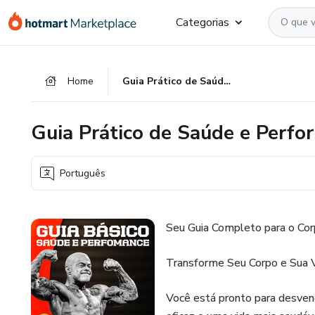
Ir
Ir
Ir
Categorias
para
para
para
o
o
o
conteúdo
pagamento
rodapé
Home
Guia Prático de Saúde e Performance 2.0
principal
Guia Prático de Saúde e Perfo
Português
Seu Guia Completo para o Co
Transforme Seu Corpo e Sua V
Você está pronto para desven