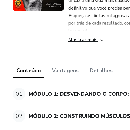
eficaz e uma vida mais saudáv
definitivo que você precisa pa
Esqueça as dietas milagrosas 
por trás de cada resultado, 
hormonal.
Mostrar mais
O Que Você Vai Aprender:
Este curso foi cuidadosament
prático, dividido em módulo
Conteúdo
Vantagens
Detalhes
estratégias avançadas de trein
Prepare-se para:
01
MÓDULO 1: DESVENDANDO O CORPO:
• Entender seu metabolismo:
que a balança nem sempre ref
02
MÓDULO 2: CONSTRUINDO MÚSCULOS: 
• Construir músculos de forma