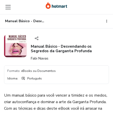
Ir
Ir
Ir
para
para
para
o
o
o
conteúdo
pagamento
rodapé
Manual Básico - Desvendando os Segredos da Garganta Profunda
principal
Manual Básico - Desvendando os
Segredos da Garganta Profunda
Fabi Navas
Formato
:
eBooks ou Documentos
Idioma
:
Português
Um manual básico para você vencer a timidez e os medos,
criar autoconfiança e dominar a arte da Garganta Profunda.
Com as técnicas e dicas deste eBook você irá arrasar na