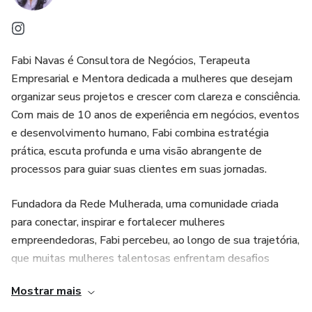
Fabi Navas é Consultora de Negócios, Terapeuta
Empresarial e Mentora dedicada a mulheres que desejam
organizar seus projetos e crescer com clareza e consciência.
Com mais de 10 anos de experiência em negócios, eventos
e desenvolvimento humano, Fabi combina estratégia
prática, escuta profunda e uma visão abrangente de
processos para guiar suas clientes em suas jornadas.
Fundadora da Rede Mulherada, uma comunidade criada
para conectar, inspirar e fortalecer mulheres
empreendedoras, Fabi percebeu, ao longo de sua trajetória,
que muitas mulheres talentosas enfrentam desafios
sozinhas, carregando dúvidas e responsabilidades sem o
Mostrar mais
apoio necessário. Sua missão é proporcionar esse suporte,