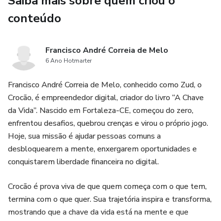
Saiba mais sobre quem criou o
✅ Depoimentos reais de quem já venceu
conteúdo
✅ Bônus especial: versão em APP Android (leve e
funcional)
Francisco André Correia de Melo
6 Ano Hotmarter
✅ Brinde secreto: prévia do próximo manual avançado
Francisco André Correia de Melo, conhecido como Zud, o
---
Crocão, é empreendedor digital, criador do livro “A Chave
da Vida”. Nascido em Fortaleza-CE, começou do zero,
⚙️ TUDO OTIMIZADO PRA:
enfrentou desafios, quebrou crenças e virou o próprio jogo.
Hoje, sua missão é ajudar pessoas comuns a
Quem estuda do zero
desbloquearem a mente, enxergarem oportunidades e
conquistarem liberdade financeira no digital.
Quem trabalha e tem pouco tempo
Crocão é prova viva de que quem começa com o que tem,
Quem está cansado de PDFs confusos e quer um guia
termina com o que quer. Sua trajetória inspira e transforma,
direto ao ponto
mostrando que a chave da vida está na mente e que