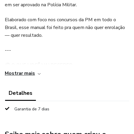
em ser aprovado na Polícia Militar.
Elaborado com foco nos concursos da PM em todo o
Brasil, esse manual foi feito pra quem não quer enrolação
— quer resultado.
---
📦 O QUE VOCÊ VAI RECEBER:
Mostrar mais
✅ Capítulos completos com linguagem objetiva
Detalhes
✅ Frases motivacionais estratégicas entre os tópicos
Garantia de 7 dias
✅ Checklist de preparação blindada
✅ Desafio dos 30 dias pra te manter no ritmo certo