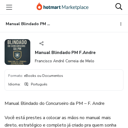
Ir
Ir
Ir
para
para
para
o
o
o
conteúdo
pagamento
rodapé
Manual Blindado PM F.Andre
principal
Manual Blindado PM F.Andre
Francisco André Correia de Melo
Formato
:
eBooks ou Documentos
Idioma
:
Português
Manual Blindado do Concurseiro da PM – F. Andre
Você está prestes a colocar as mãos no manual mais
direto, estratégico e completo já criado pra quem sonha