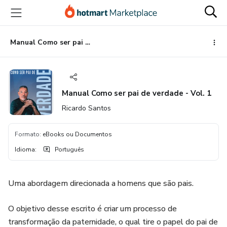
Ir
Ir
Ir
para
para
para
o
o
o
conteúdo
pagamento
rodapé
Manual Como ser pai de verdade - Vol. 1
principal
Manual Como ser pai de verdade - Vol. 1
Ricardo Santos
Formato
:
eBooks ou Documentos
Idioma
:
Português
Uma abordagem direcionada a homens que são pais.
O objetivo desse escrito é criar um processo de
transformação da paternidade, o qual tire o papel do pai de