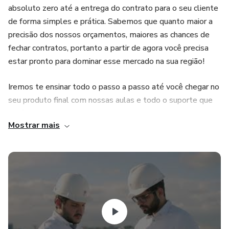
absoluto zero até a entrega do contrato para o seu cliente
de forma simples e prática. Sabemos que quanto maior a
precisão dos nossos orçamentos, maiores as chances de
fechar contratos, portanto a partir de agora você precisa
estar pronto para dominar esse mercado na sua região!
Iremos te ensinar todo o passo a passo até você chegar no
seu produto final com nossas aulas e todo o suporte que
você precisar. Ao final, teremos dois estudos de caso
Mostrar mais
práticos: um orçamento de reforma de um apartamento e
o orçamento da construção de uma casa de forma
totalmente completa!
Venha com a Ônix alavancar de vez a sua carreira!