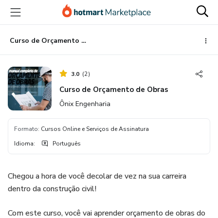
Ir
Ir
Ir
para
para
para
o
o
o
conteúdo
pagamento
rodapé
Curso de Orçamento de Obras
principal
3.0
(
2
)
Curso de Orçamento de Obras
Ônix Engenharia
Formato
:
Cursos Online e Serviços de Assinatura
Idioma
:
Português
Chegou a hora de você decolar de vez na sua carreira
dentro da construção civil!
Com este curso, você vai aprender orçamento de obras do