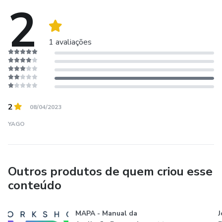
2
aplique essas lições ao seu próprio empreendimento.
1 avaliações
2
08/04/2023
YAGO
Outros produtos de quem criou esse
conteúdo
MAPA - Manual da
J