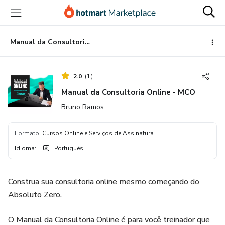
Ir
Ir
Ir
para
para
para
o
o
o
conteúdo
pagamento
rodapé
Manual da Consultoria Online - MCO
principal
2.0
(
1
)
Manual da Consultoria Online - MCO
Bruno Ramos
Formato
:
Cursos Online e Serviços de Assinatura
Idioma
:
Português
Construa sua consultoria online mesmo começando do
Absoluto Zero.
O Manual da Consultoria Online é para você treinador que