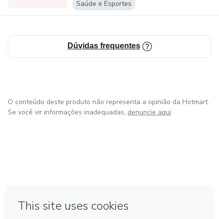
Saúde e Esportes
- Lista de mercado preenchida
- Lista de mercado pra preencher
Dúvidas frequentes
- Lista dos alimentos da estação pra você comprar por
mais barato
- Planners diários, semanais e mensais para preencher
O conteúdo deste produto não representa a opinião da Hotmart.
Se você vir informações inadequadas,
denuncie aqui
- Dicas super valiosas
- Bônus e muito mais
em Amsterdam
em Madrid
em Bogotá
Feito com
❤
em Belo Horizonte
na Cidade do México