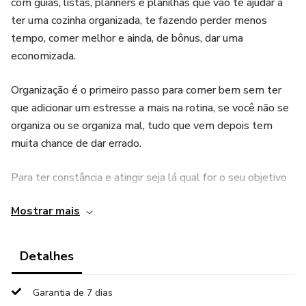
com guias, listas, planners e planilhas que vão te ajudar a
ter uma cozinha organizada, te fazendo perder menos
tempo, comer melhor e ainda, de bônus, dar uma
economizada.
Organização é o primeiro passo para comer bem sem ter
que adicionar um estresse a mais na rotina, se você não se
organiza ou se organiza mal, tudo que vem depois tem
muita chance de dar errado.
Para ter constância e atingir seja lá qual for o seu objetivo
ao escolher comer melhor, você não pode construir um
Mostrar mais
castelo de areia, você precisa de uma base sólida.
Para isso, o nosso kit conta com materiais práticos que
Detalhes
realmente vão fazer a diferença na sua rotina.
Garantia de 7 dias
Está por um preço praticamente simbólico (e nós vamos