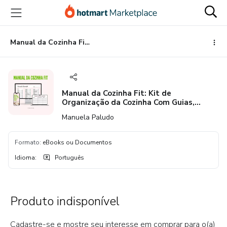
Ir
Ir
Ir
para
para
para
o
o
o
conteúdo
pagamento
rodapé
Manual da Cozinha Fit: Kit de Organização da Cozinha Com Guias, Listas, Planners e Planilhas
principal
Manual da Cozinha Fit: Kit de
Organização da Cozinha Com Guias,
Listas, Planners e Planilhas
Manuela Paludo
Formato
:
eBooks ou Documentos
Idioma
:
Português
Produto indisponível
Cadastre-se e mostre seu interesse em comprar para o(a)