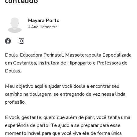
conteúdo
●Dicas e dinâmicas para deixar sua Educação Perinatal mais
5. Bônus com exercícios básicos de respiração para o parto,
atrativa
dicas de preparo mental, principais formas de uso do
Mayara Porto
rebozo, massagens de alívio da dor e exercícios na Bola de
●Materiais Necessários
4 Ano Hotmarter
Pilates, que complementam o conteúdo e oferecem mais
●Como preparar slides
ferramentas para os profissionais trabalharem com suas
gestantes.
Bônus
Doula, Educadora Perinatal, Massoterapeuta Especializada
em Gestantes, Instrutora de Hipnoparto e Professora de
●Exercícios básicos de respiração para o parto
Doulas.
●Dicas de preparo mental
Meu objetivo aqui é ajudar você doula a encontrar seu
caminho na doulagem, se entregando de vez nessa linda
●Principais formas de uso do rebozo
profissão.
●Massagens de alívio da dor
E você, gestante, quero que além de parir, você tenha uma
experiência de parto! Te ajudo a se preparar para esse
●Exercícios na Bola de Pilates
momento incível para que você viva ele de forma única,