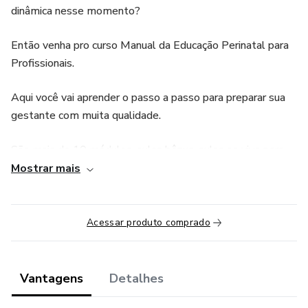
dinâmica nesse momento?
Então venha pro curso Manual da Educação Perinatal para
Profissionais.
Aqui você vai aprender o passo a passo para preparar sua
gestante com muita qualidade.
São mais de 10 módulos, aulas bônus, aulas ao vivo para
tirar dúvidas, grupo exclusivo para tirar dúvidas;
Mostrar mais
1 ebook completo e acesso vitalício😱
Acessar produto comprado
Quer mais?
Além do preço surreal, você terá acesso ao segredo que
Vantagens
Detalhes
faz com que as gestantes e acompanhantes cheguem ao
trabalho de parto seguros e preparados!