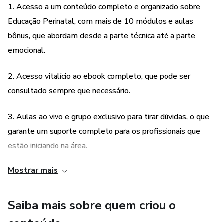
1. Acesso a um conteúdo completo e organizado sobre
Educação Perinatal, com mais de 10 módulos e aulas
Aqui você vai aprender:
bônus, que abordam desde a parte técnica até a parte
●O que é Educação Perinatal
emocional.
●Qual a importância da Educação Perinatal
2. Acesso vitalício ao ebook completo, que pode ser
consultado sempre que necessário.
●Temas que não podem faltar - parte técnica
3. Aulas ao vivo e grupo exclusivo para tirar dúvidas, o que
●Temas que não podem faltar - parte emocional
garante um suporte completo para os profissionais que
estão iniciando na área.
●De quantos encontros preciso?
Mostrar mais
4. Preço acessível, que permite que mais profissionais
●Como preparar o acompanhante?
tenham acesso a esse conhecimento e possam oferecer
●Personalizando sua Educação Perinatal
um serviço de qualidade para suas gestantes.
Saiba mais sobre quem criou o