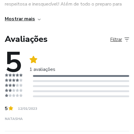
respeitosa e inesquecível! Além de todo o preparo para
Garanta sua vaga agora!
seu acompanhante e o caminho para uma amamentação de
Mostrar mais
sucesso (sem dor!)
Contem comigo nessa jornada incrível!
Avaliações
Filtrar
5
1 avaliações
5
12/01/2023
NATASHA