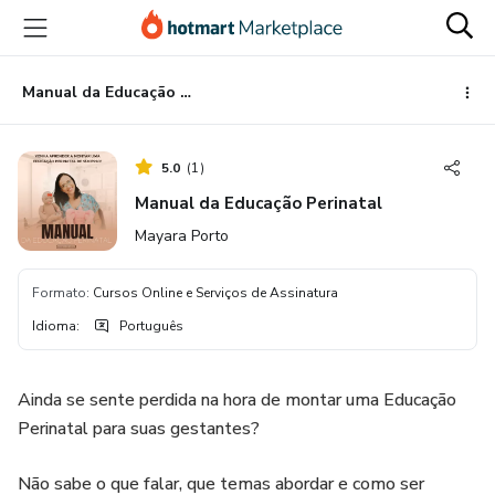
Ir
Ir
Ir
para
para
para
o
o
o
conteúdo
pagamento
rodapé
Manual da Educação Perinatal
principal
5.0
(
1
)
Manual da Educação Perinatal
Mayara Porto
Formato
:
Cursos Online e Serviços de Assinatura
Idioma
:
Português
Ainda se sente perdida na hora de montar uma Educação
Perinatal para suas gestantes?
Não sabe o que falar, que temas abordar e como ser