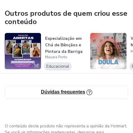
Outros produtos de quem criou esse
conteúdo
Especialização em
Chá de Bênçãos e
N
Pintura da Barriga
M
Mayara Porto
Educacional
Dúvidas frequentes
O conteúdo deste produto não representa a opinião da Hotmart.
Se você vir informações inadequadas,
denuncie aqui