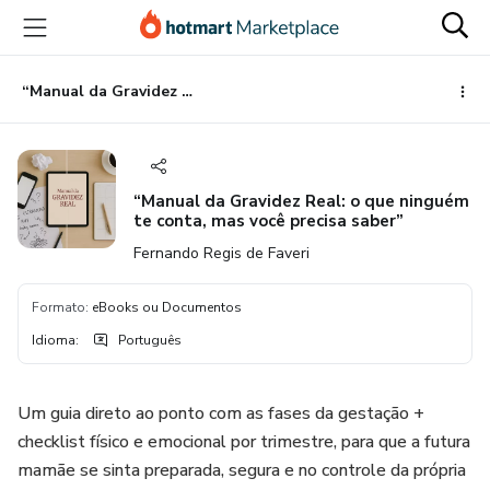
Ir
Ir
Ir
para
para
para
o
o
o
conteúdo
pagamento
rodapé
“Manual da Gravidez Real: o que ninguém te conta, mas você precisa saber”
principal
“Manual da Gravidez Real: o que ninguém
te conta, mas você precisa saber”
Fernando Regis de Faveri
Formato
:
eBooks ou Documentos
Idioma
:
Português
Um guia direto ao ponto com as fases da gestação +
checklist físico e emocional por trimestre, para que a futura
mamãe se sinta preparada, segura e no controle da própria