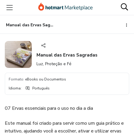
Ir
Ir
Ir
para
para
para
o
o
o
conteúdo
pagamento
rodapé
Manual das Ervas Sagradas
principal
Manual das Ervas Sagradas
Luz, Proteção e Fé
Formato
:
eBooks ou Documentos
Idioma
:
Português
07 Ervas essenciais para o uso no dia a dia
Este manual foi criado para servir como um guia prático e
intuitivo, ajudando você a escolher, ativar e utilizar ervas