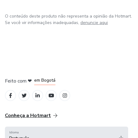
O conteúdo deste produto não representa a opinião da Hotmart.
Se você vir informações inadequadas,
denuncie aqui
em Amsterdam
em Madrid
em Bogotá
Feito com
❤
em Belo Horizonte
na Cidade do México
Conheça a Hotmart
Idioma