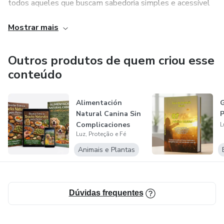
todos aqueles que buscam sabedoria simples e acessível
para transformar sua energia, cuidar do seu campo
Mostrar mais
espiritual e caminhar com mais luz e propósito.
Outros produtos de quem criou esse
conteúdo
Alimentación
G
Natural Canina Sin
P
Complicaciones
L
Luz, Proteção e Fé
Animais e Plantas
Dúvidas frequentes