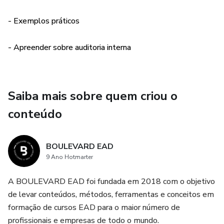
Então, aproveita e baixa este e-book, porque ele é o único
- Exemplos práticos
no mercado que pode te ajudar.
A gestão da qualidade atualmente está entre as melhores
- Apreender sobre auditoria interna
áreas para se trabalhar.
Saiba mais sobre quem criou o
conteúdo
BOULEVARD EAD
9 Ano Hotmarter
A BOULEVARD EAD foi fundada em 2018 com o objetivo
de levar conteúdos, métodos, ferramentas e conceitos em
formação de cursos EAD para o maior número de
profissionais e empresas de todo o mundo.