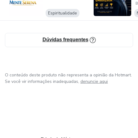
B
Espiritualidade
Alguns deles com acesso vitalícios.
Venha nos conhecer no ambiente EAD.
Dúvidas frequentes
O conteúdo deste produto não representa a opinião da Hotmart.
Se você vir informações inadequadas,
denuncie aqui
em Bogotá
em Amsterdam
em Madrid