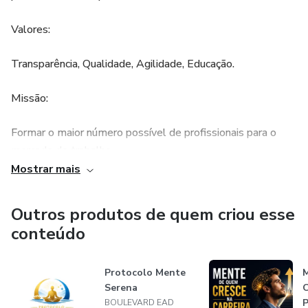
Valores:
Transparência, Qualidade, Agilidade, Educação.
Missão:
Formar o maior número possível de profissionais para o
mercado de trabalho.
Mostrar mais
Visão:
Outros produtos de quem criou esse
Ser referência na educação EAD.
conteúdo
Com mais de 5 mil alunos em todo o mundo.
Protocolo Mente
Temos cursos em diversas áreas, desde analista da
Serena
C
P
BOULEVARD EAD
qualidade, auditoria, excel, entre outros.