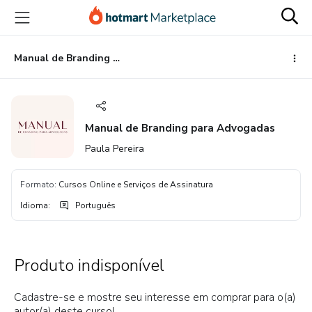
Ir
Ir
Ir
para
para
para
o
o
o
conteúdo
pagamento
rodapé
Manual de Branding para Advogadas
principal
Manual de Branding para Advogadas
Paula Pereira
Formato
:
Cursos Online e Serviços de Assinatura
Idioma
:
Português
Produto indisponível
Cadastre-se e mostre seu interesse em comprar para o(a)
autor(a) deste curso!