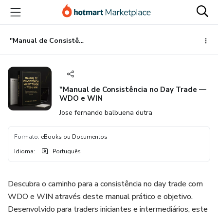
Ir
Ir
Ir
para
para
para
o
o
o
conteúdo
pagamento
rodapé
"Manual de Consistência no Day Trade — WDO e WIN
principal
"Manual de Consistência no Day Trade —
WDO e WIN
Jose fernando balbuena dutra
Formato
:
eBooks ou Documentos
Idioma
:
Português
Descubra o caminho para a consistência no day trade com
WDO e WIN através deste manual prático e objetivo.
Desenvolvido para traders iniciantes e intermediários, este