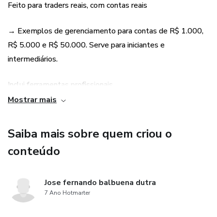
Feito para traders reais, com contas reais
→ Exemplos de gerenciamento para contas de R$ 1.000,
R$ 5.000 e R$ 50.000. Serve para iniciantes e
intermediários.
Inclui ferramentas profissionais
Mostrar mais
→ Planilhas prontas de gerenciamento de risco, diário de
operações e checklist diário. Basta preencher e usar.
Saiba mais sobre quem criou o
conteúdo
Ajuda no controle emocional e disciplina diária
→ Técnicas sim
Jose fernando balbuena dutra
7 Ano Hotmarter