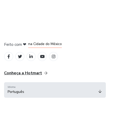
em Bogotá
em Amsterdam
em Madrid
na Cidade do México
Feito com
❤
em Belo Horizonte
Conheça a Hotmart
Idioma
Português