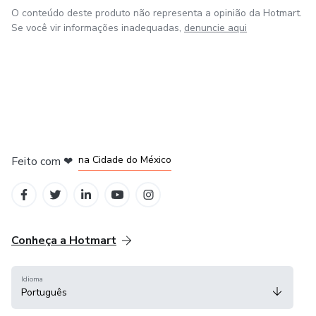
O conteúdo deste produto não representa a opinião da Hotmart.
Se você vir informações inadequadas,
denuncie aqui
em Bogotá
em Amsterdam
em Madrid
na Cidade do México
Feito com
❤
em Belo Horizonte
Conheça a Hotmart
Idioma
Português