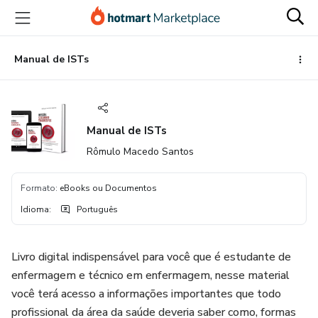
Ir
Ir
Ir
para
para
para
o
o
o
conteúdo
pagamento
rodapé
Manual de ISTs
principal
Manual de ISTs
Rômulo Macedo Santos
Formato
:
eBooks ou Documentos
Idioma
:
Português
Livro digital indispensável para você que é estudante de
enfermagem e técnico em enfermagem, nesse material
você terá acesso a informações importantes que todo
profissional da área da saúde deveria saber como, formas