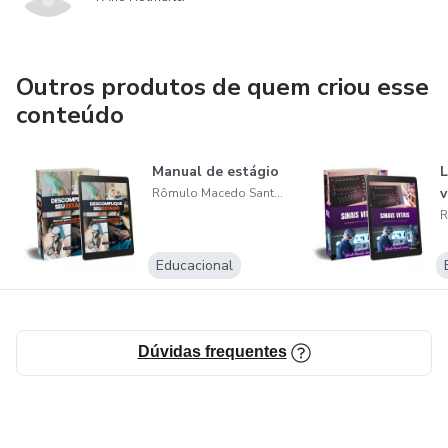
Outros produtos de quem criou esse
conteúdo
Manual de estágio
L
v
Rômulo Macedo Santos
Educacional
Dúvidas frequentes