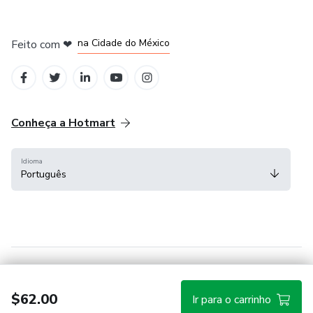
em Bogotá
em Amsterdam
em Madrid
na Cidade do México
Feito com
❤
em Belo Horizonte
Conheça a Hotmart
Idioma
Português
Central de ajuda
Termos
Privacidade
Cookies
$62.00
Ir para o carrinho