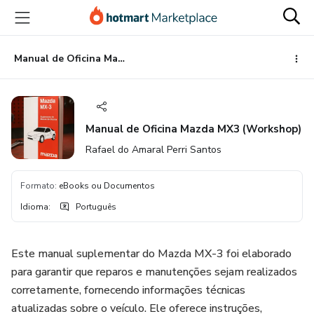
Ir
Ir
Ir
para
para
para
o
o
o
conteúdo
pagamento
rodapé
Manual de Oficina Mazda MX3 (Workshop)
principal
Manual de Oficina Mazda MX3 (Workshop)
Rafael do Amaral Perri Santos
Formato
:
eBooks ou Documentos
Idioma
:
Português
Este manual suplementar do Mazda MX-3 foi elaborado
para garantir que reparos e manutenções sejam realizados
corretamente, fornecendo informações técnicas
atualizadas sobre o veículo. Ele oferece instruções,