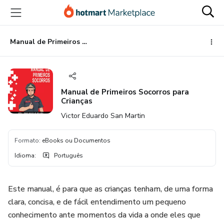
Ir
Ir
Ir
para
para
para
o
o
o
conteúdo
pagamento
rodapé
Manual de Primeiros Socorros para Crianças
principal
Manual de Primeiros Socorros para
Crianças
Victor Eduardo San Martin
Formato
:
eBooks ou Documentos
Idioma
:
Português
Este manual, é para que as crianças tenham, de uma forma
clara, concisa, e de fácil entendimento um pequeno
conhecimento ante momentos da vida a onde eles que