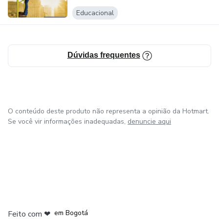
Educacional
Dúvidas frequentes
O conteúdo deste produto não representa a opinião da Hotmart.
Se você vir informações inadequadas,
denuncie aqui
em Amsterdam
em Madrid
em Bogotá
Feito com
❤