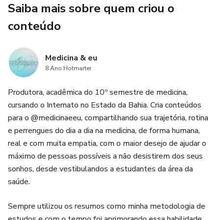
Saiba mais sobre quem criou o
- EF Pâncreas e vias biliares
conteúdo
- Síndromes digestivas
Medicina & eu
- Hepatites virais
8 Ano Hotmarter
Produtora, acadêmica do 10º semestre de medicina,
- Síndromes dispépticas
cursando o Internato no Estado da Bahia. Cria conteúdos
para o @medicinaeeu, compartilhando sua trajetória, rotina
- Diarreia e constipação
e perrengues do dia a dia na medicina, de forma humana,
- Dispepsia e refluxo
real e com muita empatia, com o maior desejo de ajudar o
máximo de pessoas possíveis a não desistirem dos seus
- Alergias alimentares
sonhos, desde vestibulandos a estudantes da área da
saúde.
- Doenças diarreicas agudas
Sempre utilizou os resumos como minha metodologia de
- Cirrose hepática
estudos e com o tempo foi aprimorando essa habilidade,