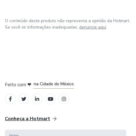
- Próstata
O conteúdo deste produto não representa a opinião da Hotmart.
Se você vir informações inadequadas,
denuncie aqui
- Doenças da próstata
- Tumores urogenitais e disfunção erétil
- Trauma abdominal e pélvico
em Bogotá
em Amsterdam
em Madrid
na Cidade do México
Feito com
❤
em Belo Horizonte
Conheça a Hotmart
Idioma