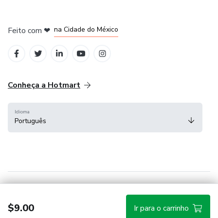
em Bogotá
em Amsterdam
em Madrid
na Cidade do México
Feito com
❤
em Belo Horizonte
Conheça a Hotmart
Idioma
Português
Central de ajuda
Termos
Privacidade
Cookies
$9.00
Ir para o carrinho