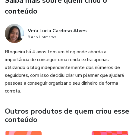
Saiba mais sobre quem criou o
conteúdo
05. Como conseguir encontrar trabalho
06. Como realizar roteiros de vídeos para as marcas
Vera Lucia Cardoso Alves
8 Ano Hotmarter
07. Quais são os melhores editores de fotos e vídeos
Blogueira há 4 anos tem um blog onde aborda a
08. Como conseguir que as marcas corram atrás de você
importância de conseguir uma renda extra apenas
utilizando o blog independentemente dos números de
Além de bônus importantes que serão fundamentais para
seguidores, com isso decidiu criar um planner que ajudará
essa jornada.
pessoas a conseguir organizar o seu dinheiro de forma
correta.
Outros produtos de quem criou esse
conteúdo