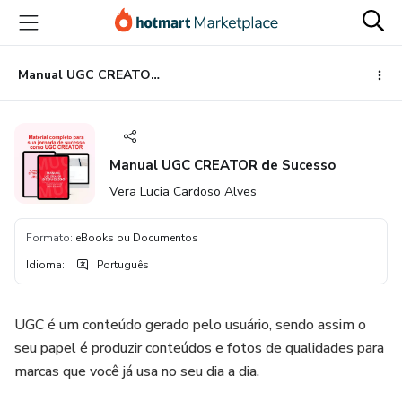
Ir
Ir
Ir
para
para
para
o
o
o
conteúdo
pagamento
rodapé
Manual UGC CREATOR de Sucesso
principal
Manual UGC CREATOR de Sucesso
Vera Lucia Cardoso Alves
Formato
:
eBooks ou Documentos
Idioma
:
Português
UGC é um conteúdo gerado pelo usuário, sendo assim o
seu papel é produzir conteúdos e fotos de qualidades para
marcas que você já usa no seu dia a dia.