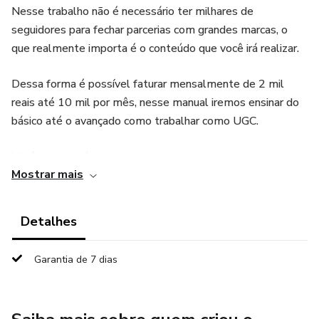
Nesse trabalho não é necessário ter milhares de
seguidores para fechar parcerias com grandes marcas, o
que realmente importa é o conteúdo que você irá realizar.
Dessa forma é possível faturar mensalmente de 2 mil
reais até 10 mil por mês, nesse manual iremos ensinar do
básico até o avançado como trabalhar como UGC.
Você aprenderá:
Mostrar mais
01. O que é UGC
Detalhes
02. Quais informações são importantes para criação de um
portfólio
Garantia de 7 dias
03. Como entrar em contato com as marcas
04. Quais tipos de vídeos você pode realizar