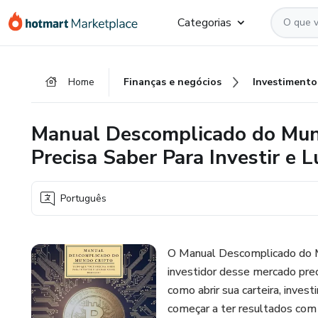
Ir
Ir
Ir
Categorias
para
para
para
o
o
o
conteúdo
pagamento
rodapé
Home
Finanças e negócios
Investimento
principal
Manual Descomplicado do Mun
Precisa Saber Para Investir e 
Português
O Manual Descomplicado do Mun
investidor desse mercado prec
como abrir sua carteira, inve
começar a ter resultados com 