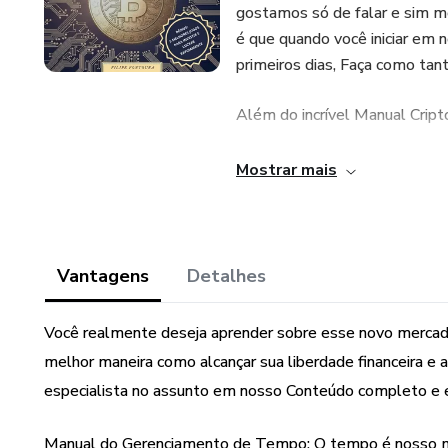
gostamos só de falar e sim mo
é que quando você iniciar em 
primeiros dias, Faça como tan
Além do incrível Manual Cripto
Planilha Financeira: Uma plan
Mostrar mais
pessoais e também gerenciar 
Manual do Gerenciamento de 
saber como controlá-lo. Te e
Vantagens
Detalhes
possível.
Você realmente deseja aprender sobre esse novo mercado
Manual de Desenvolvimento do
melhor maneira como alcançar sua liberdade financeira e
começamos a falar sobre dinh
especialista no assunto em nosso Conteúdo completo e e
controlar suas ansiedades em 
Manual do Gerenciamento de Tempo: O tempo é nosso ma
Bônus mais precioso