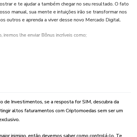
strar e te ajudar a também chegar no seu resultado. O fato
nosso manual, sua mente e intuições irão se transformar nos
tos outros e aprenda a viver desse novo Mercado Digital.
, iremos lhe enviar Bônus incríveis como;
ilha completa para que você consiga controlar seus gastos
seus investimentos e Lucros.
Tempo: O tempo é nosso maior inimigo, então devemos
nsino como gerenciar seu tempo de forma mais produtiva
 de Investimentos, se a resposta for SIM, descubra da
 Q.I financeiro: Primeira coisa que devemos fazer quando
 atingir altos faturamentos com Criptomoedas sem ser um
eiro é mudar nosso Mindset em relação a ele, aprenda a
xclusivo.
relação ao dinheiro e como conseguir lucrar cada vez mais.
ior inimigo, então devemos saber como controlá-lo. Te