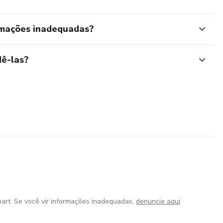
rmações inadequadas?
ê-las?
art. Se você vir informações inadequadas,
denuncie aqui