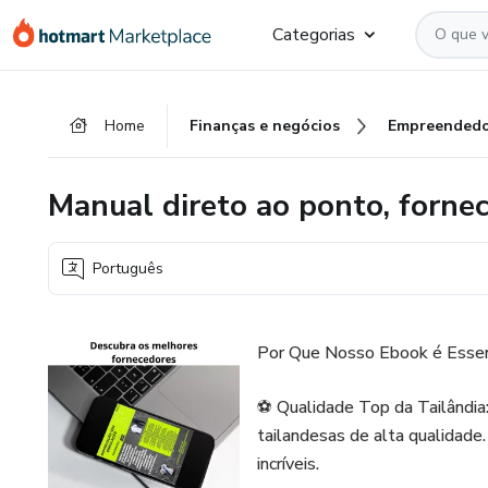
Ir
Ir
Ir
Categorias
para
para
para
o
o
o
conteúdo
pagamento
rodapé
Home
Finanças e negócios
Empreendedo
principal
Manual direto ao ponto, forne
Português
Por Que Nosso Ebook é Essen
⚽ Qualidade Top da Tailândia
tailandesas de alta qualidade
incríveis.