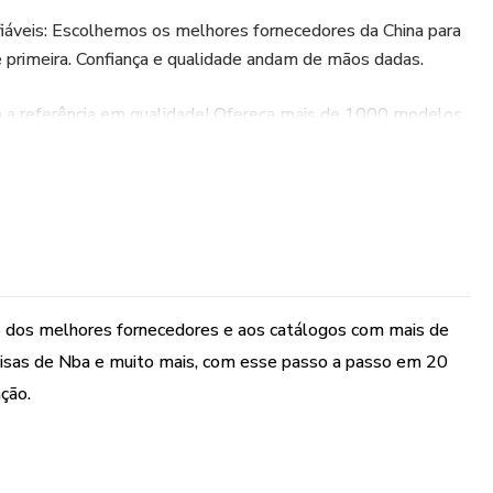
fiáveis: Escolhemos os melhores fornecedores da China para
e primeira. Confiança e qualidade andam de mãos dadas.
 a referência em qualidade! Ofereça mais de 1000 modelos
ign único e conforto incomparável.
o: Descomplicamos o processo de importação. Nosso ebook é
você trazer essas camisas incríveis para o seu estoque sem
e nosso ebook agora e transforme seu negócio de camisas
 5 dos melhores fornecedores e aos catálogos com mais de
isas de Nba e muito mais, com esse passo a passo em 20
ação.