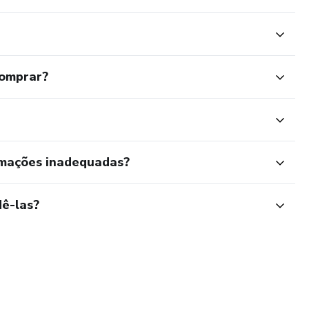
comprar?
rmações inadequadas?
ê-las?