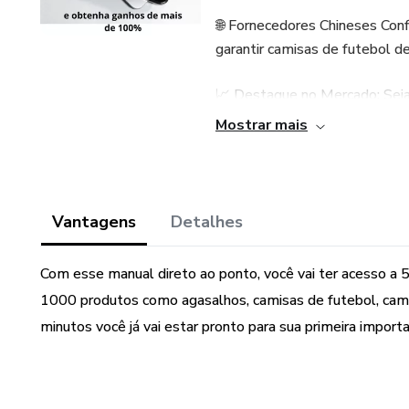
🌐 Fornecedores Chineses Con
garantir camisas de futebol d
📈 Destaque no Mercado: Seja
de camisas de futebol com des
Mostrar mais
🚀 Guia Fácil para Importaçã
um guia prático e rápido para 
dor de cabeça.
Vantagens
Detalhes
Não perca essa chance! Compr
Com esse manual direto ao ponto, você vai ter acesso a
de futebol.
1000 produtos como agasalhos, camisas de futebol, cam
minutos você já vai estar pronto para sua primeira import