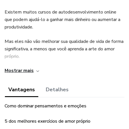
Existem muitos cursos de autodesenvolvimento online
que podem ajudá-lo a ganhar mais dinheiro ou aumentar a
produtividade.
Mas eles não vão melhorar sua qualidade de vida de forma
significativa, a menos que você aprenda a arte do amor
próprio.
Mostrar mais
E você não poderá fazer nada a menos que tenha altos
níveis de auto-estima, a base de uma vida feliz.
Vantagens
Detalhes
Segundo a Organização Mundial da Saúde, mais pessoas
morrem a cada ano por suicídio do que por guerra ou
Como dominar pensamentos e emoções
homicídio. Isso mostra que a verdadeira batalha está no
interior.
5 dos melhores exercícios de amor próprio