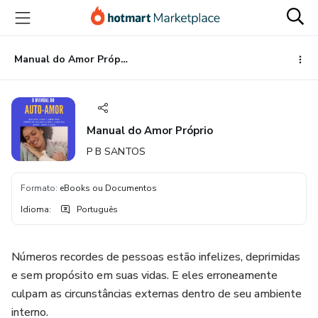
Ir
Ir
Ir
para
para
para
o
o
o
conteúdo
pagamento
rodapé
Manual do Amor Próprio
principal
Manual do Amor Próprio
P B SANTOS
Formato
:
eBooks ou Documentos
Idioma
:
Português
Números recordes de pessoas estão infelizes, deprimidas
e sem propósito em suas vidas. E eles erroneamente
culpam as circunstâncias externas dentro de seu ambiente
interno.