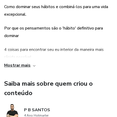
Como dominar seus hábitos e combiná-los para uma vida
excepcional.
Por que os pensamentos são o 'hábito' definitivo para
dominar
4 coisas para encontrar seu eu interior da maneira mais
rápida possível
Mostrar mais
Uma melhor compreensão do que é o amor-próprio e o
que não é.
Saiba mais sobre quem criou o
conteúdo
A diferença entre autoestima e amor próprio
Maneiras práticas de construir o amor próprio diariamente
P B SANTOS
4 Ano Hotmarter