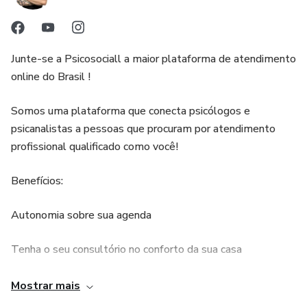
A mecânica interna da autoestima
Como construir constantemente a auto-estima e confiança
Junte-se a Psicosociall a maior plataforma de atendimento
online do Brasil !
Os trampolins essenciais para alcançar estados mais
elevados de consciência
Somos uma plataforma que conecta psicólogos e
psicanalistas a pessoas que procuram por atendimento
7 maneiras práticas de aumentar a autoestima
profissional qualificado como você!
Maneiras que as pessoas se sabotam que você precisa
Benefícios:
evitar
Autonomia sobre sua agenda
Como a realidade é apenas um estado de percepção
Tenha o seu consultório no conforto da sua casa
A diferença entre a lei da atração e o trabalho das sombras
O paciente paga a consulta diretamente a você
Mostrar mais
Por que você precisa começar a se concentrar mais em si