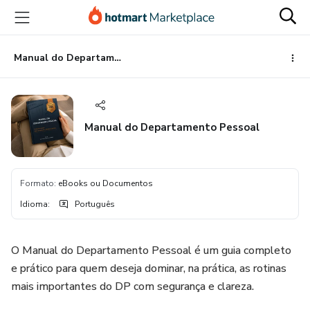
Ir
Ir
Ir
para
para
para
o
o
o
conteúdo
pagamento
rodapé
Manual do Departamento Pessoal
principal
Manual do Departamento Pessoal
Formato
:
eBooks ou Documentos
Idioma
:
Português
O Manual do Departamento Pessoal é um guia completo
e prático para quem deseja dominar, na prática, as rotinas
mais importantes do DP com segurança e clareza.