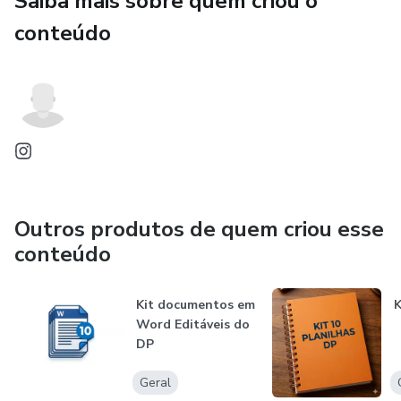
Saiba mais sobre quem criou o
✔ Benefícios (vale transporte, alimentação, etc.)
conteúdo
✔ Ponto eletrônico
✔ Folha de pagamento
✔ Pensão alimentícia
✔ Teletrabalho / Home office
Outros produtos de quem criou esse
✔ Sindicatos e acordos
conteúdo
✔ Jornada de trabalho
Kit documentos em
K
Word Editáveis do
✔ Hora extra e DSR
DP
✔ Adicional noturno
Geral