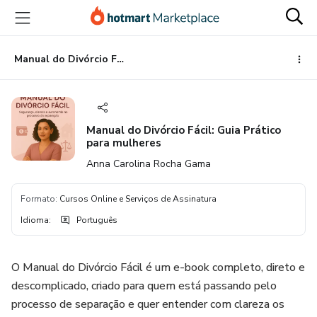
Ir
Ir
Ir
para
para
para
o
o
o
conteúdo
pagamento
rodapé
Manual do Divórcio Fácil: Guia Prático para mulheres
principal
Manual do Divórcio Fácil: Guia Prático
para mulheres
Anna Carolina Rocha Gama
Formato
:
Cursos Online e Serviços de Assinatura
Idioma
:
Português
O Manual do Divórcio Fácil é um e-book completo, direto e
descomplicado, criado para quem está passando pelo
processo de separação e quer entender com clareza os