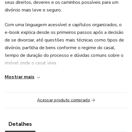
seus direitos, deveres e os caminhos possíveis para um
divórcio mais leve e seguro.
Com uma linguagem acessível e capítulos organizados, o
e-book explica desde os primeiros passos após a decisão
de se divorciar, até questões mais técnicas como tipos de
divórcio, partilha de bens conforme o regime do casal,
tempo de duração do processo e dúvidas comuns sobre o
imóvel onde o casal vivia.
Mostrar mais
Além disso, você recebe 3 bônus exclusivos que
complementam o conteúdo:
✅ Lista de documentos essenciais para o divórcio judicial e
Acessar produto comprado
extrajudicial
✅ Material explicativo sobre impostos que podem incidir
Detalhes
no divórcio