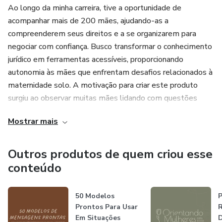
Ao longo da minha carreira, tive a oportunidade de
acompanhar mais de 200 mães, ajudando-as a
compreenderem seus direitos e a se organizarem para
negociar com confiança. Busco transformar o conhecimento
jurídico em ferramentas acessíveis, proporcionando
autonomia às mães que enfrentam desafios relacionados à
maternidade solo. A motivação para criar este produto
surgiu ao observar muitas mães lidando com questões
complexas, como pensão, visitas e decisões sobre os
Mostrar mais
filhos, sem a devida organização ou estratégias. Muitas
vezes, elas perdiam direitos e muito dinheiro por falta de
documentação e planejamento. Com isso em mente,
Outros produtos de quem criou esse
desenvolvi este planner, que permite que elas registrem
conteúdo
tudo com segurança, negociem de forma embasada e, caso
necessário, tenham provas concretas para apresentar à
50 Modelos
P
Justiça. Meu objetivo é auxiliar cada mãe a lutar pelos seus
Prontos Para Usar
R
direitos e garantir o melhor para seus filhos sem depender
Em Situações
D