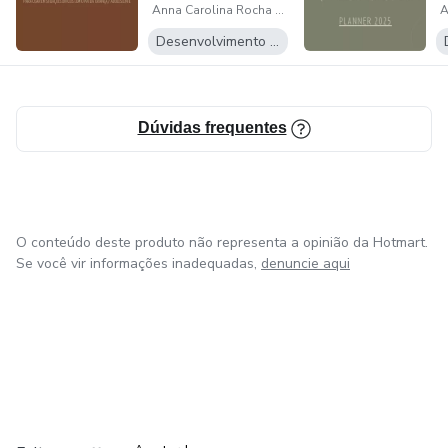
de advogados para o resto da vida.
Anna Carolina Rocha Gama
Difíceis com o Pai...
O
Desenvolvimento Pessoal
Dúvidas frequentes
O conteúdo deste produto não representa a opinião da Hotmart.
Se você vir informações inadequadas,
denuncie aqui
em Madrid