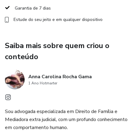
Garantia de 7 dias
✅ Guia de planejamento financeiro para quem quer
Estude do seu jeito e em qualquer dispositivo
recomeçar com liberdade e segurança
Ideal para mulheres que buscam tomar decisões
Saiba mais sobre quem criou o
conscientes, sem depender apenas de advogados ou
informações soltas da internet.
conteúdo
Tudo o que você precisa saber para atravessar o divórcio
com mais autonomia, clareza e tranquilidade — reunido em
Anna Carolina Rocha Gama
1 Ano Hotmarter
um só lugar.
Sou advogada especializada em Direito de Família e
Mediadora extra judicial, com um profundo conhecimento
em comportamento humano.