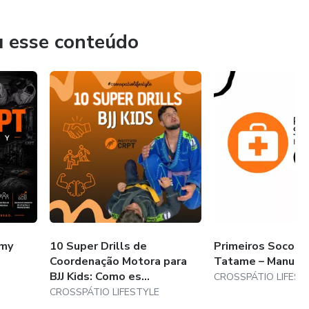
u esse conteúdo
emy
10 Super Drills de
Primeiros Socorro
Coordenação Motora para
Tatame – Manual
BJJ Kids: Como es...
CROSSPÁTIO LIFEST
CROSSPÁTIO LIFESTYLE