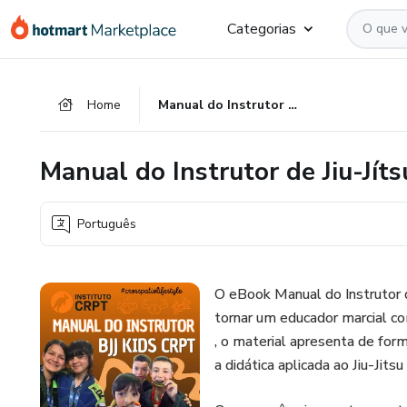
Ir
Ir
Ir
Categorias
para
para
para
o
o
o
conteúdo
pagamento
rodapé
Home
Manual do Instrutor de Jiu-Jítsu Kids CRPT
principal
Manual do Instrutor de Jiu-Jít
Português
O eBook Manual do Instrutor 
tornar um educador marcial c
, o material apresenta de for
a didática aplicada ao Jiu-Jit