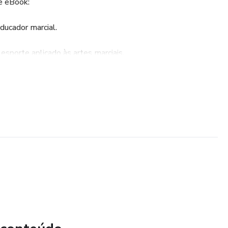
e eBook:
ducador marcial.
sporte aplicado às artes marciais.
, drills, técnica e valores.
turmas por idade e nível técnico.
ciais: respeito, disciplina e cooperação.
ade, comunicação e profissionalismo.
 boas práticas.
 conteúdo pedagógico para engajamento.