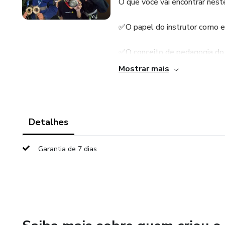
O que você vai encontrar nest
✅O papel do instrutor como e
✅O conceito de pedagogia do e
Mostrar mais
✅Estrutura de aula: aquecimento
✅Importância da separação de 
Detalhes
✅A valorização dos valores mar
Garantia de 7 dias
✅Orientações sobre pontualid
✅Conceito de tatame seguro e
✅A relevância da produção de