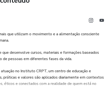
 conteúdo
, professores iniciantes, educadores e todos que desejam
nças de forma segura, estruturada e com propósito.
você aprende a formar pessoas através do tatame.
ionais que utilizam o movimento e a alimentação consciente
mana.
e que desenvolve cursos, materiais e formações baseados
o de pessoas em diferentes fases da vida.
a atuação no Instituto CRPT, um centro de educação e
s, práticas e valores são aplicados diariamente em contextos
tes, éticos e conectados com a realidade de quem está no
 e inspirações por meio das redes sociais e do canal no
 que reforçam nossa crença no esporte como ferramenta de