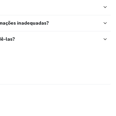
rmações inadequadas?
ê-las?