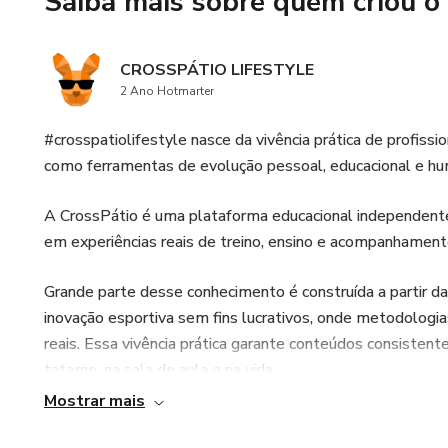
Saiba mais sobre quem criou o
🎯 Para quem é esse eBook?
Instrutores de artes marciais
CROSSPÁTIO LIFESTYLE
compreender como ensinar cria
2 Ano Hotmarter
📌 Mais do que golpes, aqui 
#crosspatiolifestyle nasce da vivência prática de profiss
como ferramentas de evolução pessoal, educacional e hu
A CrossPátio é uma plataforma educacional independent
em experiências reais de treino, ensino e acompanhament
Grande parte desse conhecimento é construída a partir d
inovação esportiva sem fins lucrativos, onde metodologia
reais. Essa vivência prática garante conteúdos consisten
tatame, na sala de aula e na vida.
Mostrar mais
Além dos cursos, compartilhamos conhecimento, reflexões
YouTube, registrando processos, estudos e experiências