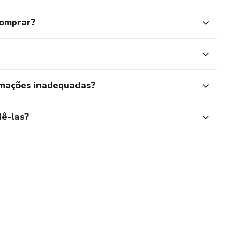
comprar?
rmações inadequadas?
ê-las?