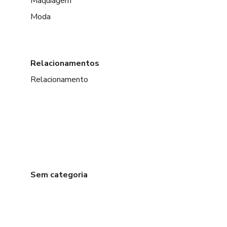
Maquiagem
Moda
Relacionamentos
Relacionamento
Sem categoria
em Bogotá
em Amsterdam
em Madrid