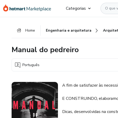
Ir
Ir
Ir
Categorias
para
para
para
o
o
o
conteúdo
pagamento
rodapé
Home
Engenharia e arquitetura
Arquite
principal
Manual do pedreiro
Português
A fim de satisfazer às nece
E CONSTRUINDO, elaboramos e
Dicas, desenvolvidas na const