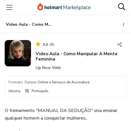
Ir
Ir
Ir
para
para
para
o
o
o
conteúdo
pagamento
rodapé
Video Aula - Como Manipular A Mente Feminina
principal
3.3
(
8
)
Video Aula - Como Manipular A Mente
Feminina
Up Now Web
Formato
:
Cursos Online e Serviços de Assinatura
Idioma
:
Português
O treinamento "MANUAL DA SEDUÇÃO" visa ensinar
qualquer homem a conquistar mulheres..