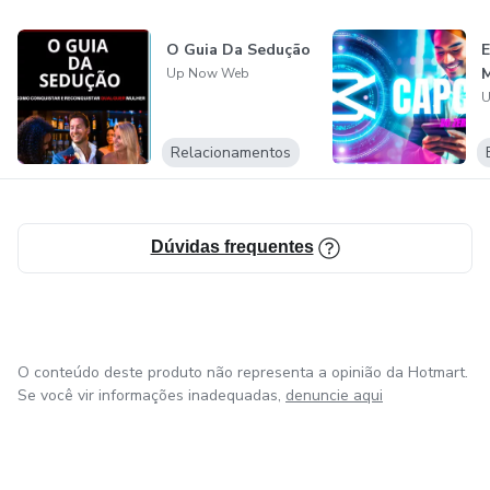
O Guia Da Sedução
E
M
Up Now Web
U
Relacionamentos
Dúvidas frequentes
O conteúdo deste produto não representa a opinião da Hotmart.
Se você vir informações inadequadas,
denuncie aqui