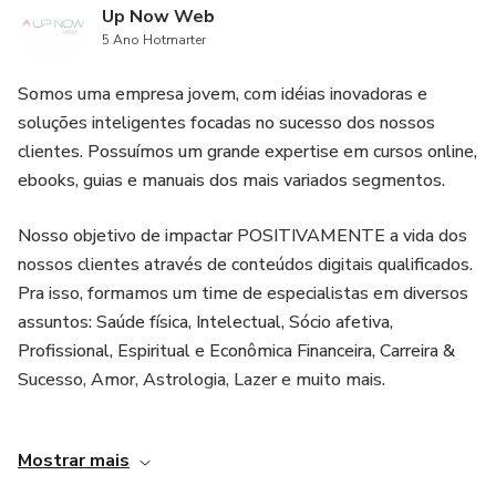
Up Now Web
5 Ano Hotmarter
Somos uma empresa jovem, com idéias inovadoras e
soluções inteligentes focadas no sucesso dos nossos
clientes. Possuímos um grande expertise em cursos online,
ebooks, guias e manuais dos mais variados segmentos.
Nosso objetivo de impactar POSITIVAMENTE a vida dos
nossos clientes através de conteúdos digitais qualificados.
Pra isso, formamos um time de especialistas em diversos
assuntos: Saúde física, Intelectual, Sócio afetiva,
Profissional, Espiritual e Econômica Financeira, Carreira &
Sucesso, Amor, Astrologia, Lazer e muito mais.
Nosso objetivo é levar conhecimento e conteúdo
Mostrar mais
qualificado que agreguem na vida dos nossos clientes.