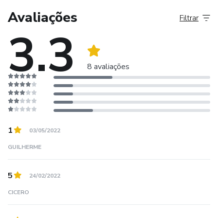
Amor pelo que fazemos é o sentimento que nos move
Avaliações
Filtrar
diariamente.
3.3
8 avaliações
1
03/05/2022
GUILHERME
5
24/02/2022
CICERO