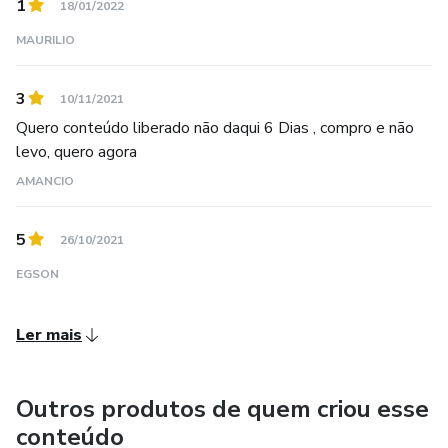
1
18/01/2022
MAURILIO
3
10/11/2021
Quero conteúdo liberado não daqui 6 Dias , compro e não
levo, quero agora
AMANCIO
5
26/10/2021
EGSON
Ler mais
Outros produtos de quem criou esse
conteúdo