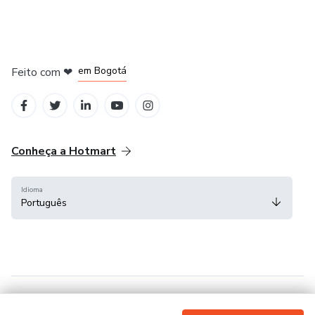
em Amsterdam
em Madrid
em Bogotá
Feito com
❤
em Belo Horizonte
na Cidade do México
Conheça a Hotmart
Idioma
Português