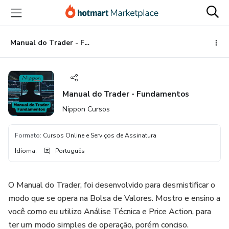
Ir
Ir
Ir
para
para
para
o
o
o
conteúdo
pagamento
rodapé
Manual do Trader - Fundamentos
principal
Manual do Trader - Fundamentos
Nippon Cursos
Formato
:
Cursos Online e Serviços de Assinatura
Idioma
:
Português
O Manual do Trader, foi desenvolvido para desmistificar o
modo que se opera na Bolsa de Valores. Mostro e ensino a
você como eu utilizo Análise Técnica e Price Action, para
ter um modo simples de operação, porém conciso.