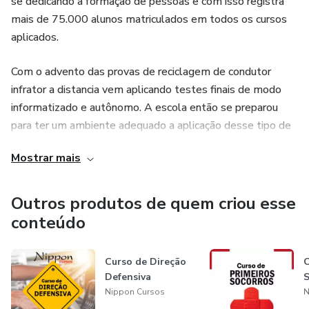
se dedicando a formação de pessoas e com isso registra
mais de 75.000 alunos matriculados em todos os cursos
aplicados.
Com o advento das provas de reciclagem de condutor
infrator a distancia vem aplicando testes finais de modo
informatizado e autônomo. A escola então se preparou
para ter um ambiente adequado a aplicação desse tipo de
teste e para tanto foi recebida a certificação inicial pelo
Mostrar mais
Departamento Estadual de Transito, operando até
setembro de 2019.
Outros produtos de quem criou esse
A partir de 2016 recebemos a certificação do Ministério da
conteúdo
Educação MEC para a aplicação de cursos de graduação e
pós na área de humanas em parceria com a Universidade do
Curso de Direção
C
Paraná UNIPAR de Umuarama, que desenvolvemos desde
Defensiva
S
então.
Nippon Cursos
N