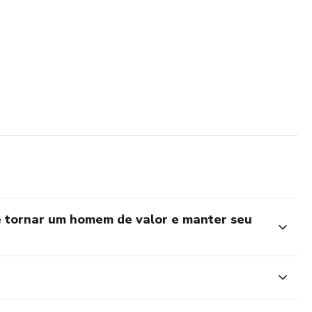
samentos e ações.
 acima de outras pessoas.
essoal.
em procrastinar.
.
nha companheira.
com ela.■ Tratei meus filhos/enteados com amor e respeito.
 tornar um homem de valor e manter seu
a quebrar a rotina.■ Reflexões e Perguntas para Conversar com