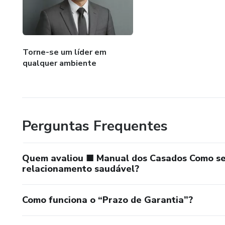
■ Mantive fidelidade nos pen
■ Priorizei minha companheira
Torne-se um líder em
■ Tirei tempo para reflexão p
qualquer ambiente
■ Assumi responsabilidades s
■ Pedi desculpas quando errei
Perguntas Frequentes
■ Perguntei sobre o dia da mi
■ Passei tempo de qualidade 
Quem avaliou ■ Manual dos Casados Como se
relacionamento saudável?
■ Inovei ou fiz algo novo par
Sua
Como funciona o “Prazo de Garantia”?
Companheira