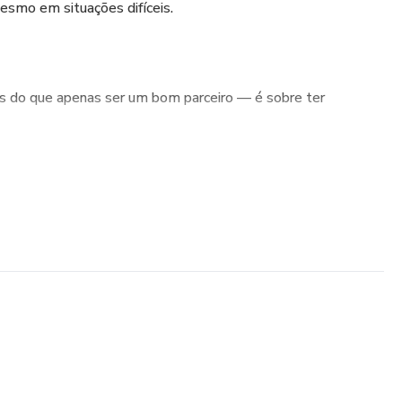
esmo em situações difíceis.
 do que apenas ser um bom parceiro — é sobre ter
dades, respeitar e amar sua companheira, mesmo
res.
Tornar um Homem de Valor
alavra.
a das maiores provas de valor.
cima de amigos, familiares e até mesmo dos filhos.