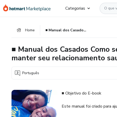
Ir
Ir
Ir
Categorias
para
para
para
o
o
o
conteúdo
pagamento
rodapé
Home
■ Manual dos Casados Como se tornar um homem de valor e manter seu relacionamento saudável
principal
■ Manual dos Casados Como se
manter seu relacionamento sa
Português
■ Objetivo do E-book
Este manual foi criado para a