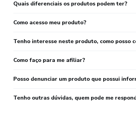
Quais diferenciais os produtos podem ter?
1. Quais atitudes minhas faz
Como acesso meu produto?
2. Há algo que faço que te de
Tenho interesse neste produto, como posso 
3. Tenho algum hábito ou man
4. Quais são os principais m
Como faço para me afiliar?
juntos para evitá-las?
Posso denunciar um produto que possui info
5. Temos passado tempo sufic
Tenho outras dúvidas, quem pode me respond
melhorar?
6. Minha aparência te agrada?