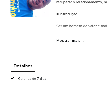
recuperar o relacionamento, m
■ Introdução
Ser um homem de valor é mais
caráter, assumir responsabili
Mostrar mais
nos momentos mais desafiado
■ Primeiros Passos para se 
Detalhes
1. Tenha caráter e honre sua p
Garantia de 7 dias
2. Seja fiel – fidelidade é um
3. Priorize sua companheira a