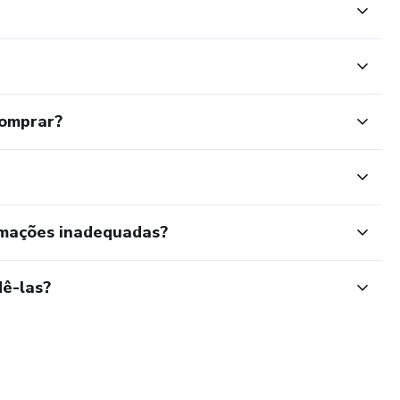
em você se sentir amada?
ixa triste ou incomodada?
comprar?
ia que você mudaria se pudesse?
otivos das nossas discussões? O que podemos fazer
rmações inadequadas?
iente juntos? O que poderíamos fazer para
ê-las?
 Há algo que eu poderia mudar?