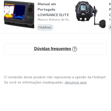
Manual em
Português
P
LOWRANCE ELITE
C
Marcos Antonio de Souza
7X Sonar
L
Hobbies
Dúvidas frequentes
O conteúdo deste produto não representa a opinião da Hotmart.
Se você vir informações inadequadas,
denuncie aqui