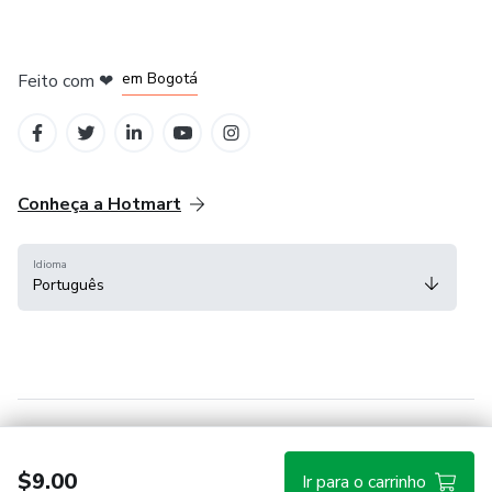
em Amsterdam
em Madrid
em Bogotá
Feito com
❤
em Belo Horizonte
na Cidade do México
Conheça a Hotmart
Idioma
Português
Central de ajuda
Termos
Privacidade
Cookies
$9.00
Ir para o carrinho