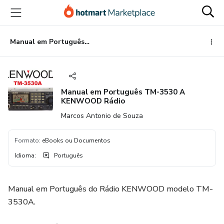
Ir
Ir
Ir
para
para
para
o
o
o
conteúdo
pagamento
rodapé
Manual em Português TM-3530 A KENWOOD Rádio
principal
Manual em Português TM-3530 A
KENWOOD Rádio
Marcos Antonio de Souza
Formato
:
eBooks ou Documentos
Idioma
:
Português
Manual em Português do Rádio KENWOOD modelo TM-
3530A.