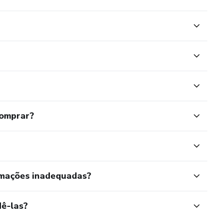
comprar?
rmações inadequadas?
ê-las?