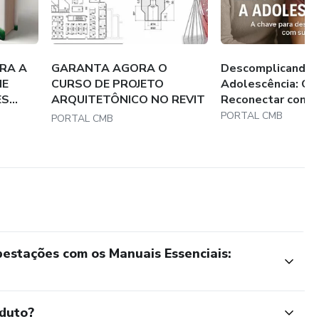
RA A
GARANTA AGORA O
Descomplicando 
NE
CURSO DE PROJETO
Adolescência: C
...
ARQUITETÔNICO NO REVIT
Reconectar com Su
UTIL...
PORTAL CMB
PORTAL CMB
stações com os Manuais Essenciais:
oduto?