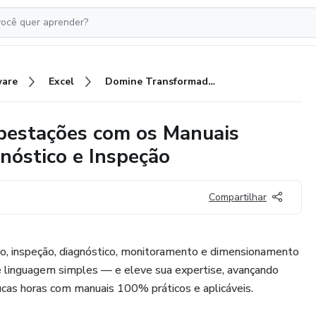
ware
Excel
Domine Transformadores e Subestações com os Manuais Essenciais: Manutenção & Diagnóstico e Inspeção
bestações com os Manuais
nóstico e Inspeção
Compartilhar
, inspeção, diagnóstico, monitoramento e dimensionamento
 e linguagem simples — e eleve sua expertise, avançando
as horas com manuais 100% práticos e aplicáveis.