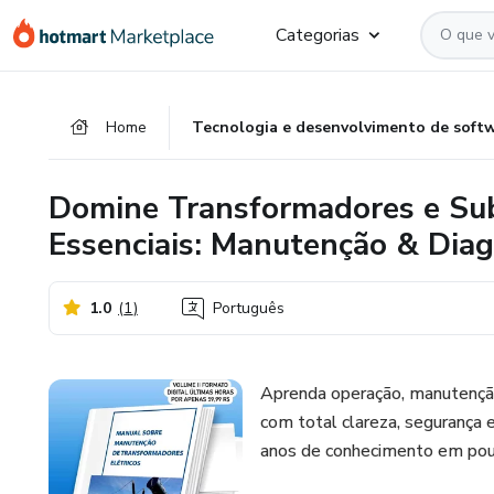
Ir
Ir
Ir
Categorias
para
para
para
o
o
o
conteúdo
pagamento
rodapé
Home
Tecnologia e desenvolvimento de soft
principal
Domine Transformadores e Su
Essenciais: Manutenção & Diag
1.0
(
1
)
Português
Aprenda operação, manutenção
com total clareza, segurança
anos de conhecimento em pouc