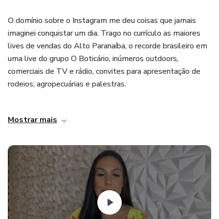
O domínio sobre o Instagram me deu coisas que jamais
imaginei conquistar um dia. Trago no currículo as maiores
lives de vendas do Alto Paranaíba, o recorde brasileiro em
uma live do grupo O Boticário, inúmeros outdoors,
comerciais de TV e rádio, convites para apresentação de
rodeios, agropecuárias e palestras.
Hoje Fernanda Leal é uma marca, não apenas pessoas
Mostrar mais
física e é por isso que todos os ensinamentos contidos no
Manual servem para QUALQUER perfil, seja ele
empreendedor, prestador de serviço, profissional liberal,
lojista e, claro, influenciadores digitais.
No Manual para bombar o seu Instagram eu vou te ensinar
a ter um perfil que vende, que atrai clientes e que cresce,
levando junto o nome da sua marca. Chega de reclamar que