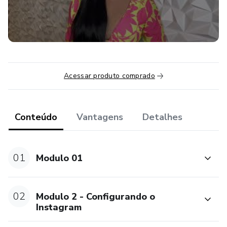
o mês foi ruim, pra quem está na internet se vende TODO
DIA!
Acessar produto comprado
Conteúdo
Vantagens
Detalhes
01
Modulo 01
02
Modulo 2 - Configurando o
Instagram