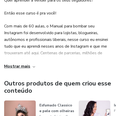
Quer aprender a vender para os seus seguidores?
Então esse curso é pra você!
Com mais de 60 aulas, o Manual para bombar seu
Instagram foi desenvolvido para lojistas, blogueiras,
autônomos e profissionais liberais, nesse curso eu ensinei
tudo que eu aprendi nesses anos de Instagram e que me
trouxeram até aqui. Centenas de parcerias, milhões de
visualizações semanais e muito resultado usando o
Mostrar mais
Instagram como forma de ganhar dinheiro. Vem comigo!
“Este produto não garante a obtenção de resultados.
Outros produtos de quem criou esse
Qualquer referência ao desempenho de uma estratégia não
conteúdo
deve ser interpretada como uma garantia de resultados”
Esfumado Classico
I
e pele com olheiras