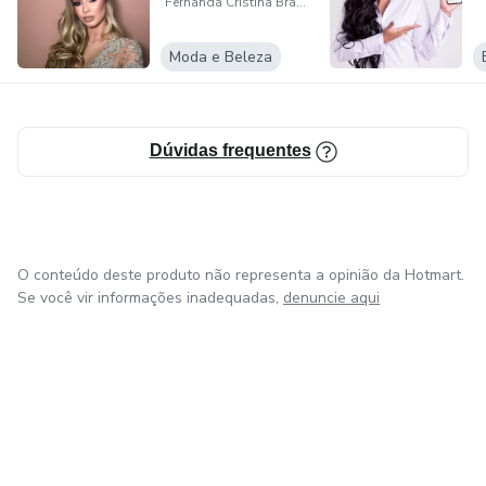
Fernanda Cristina Braga Leal
Moda e Beleza
Dúvidas frequentes
O conteúdo deste produto não representa a opinião da Hotmart.
Se você vir informações inadequadas,
denuncie aqui
em Amsterdam
em Madrid