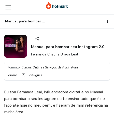
Ir
Ir
Ir
para
para
para
o
o
o
conteúdo
pagamento
rodapé
Manual para bombar seu instagram 2.0
principal
Manual para bombar seu instagram 2.0
Fernanda Cristina Braga Leal
Formato
:
Cursos Online e Serviços de Assinatura
Idioma
:
Português
Eu sou Fernanda Leal, influenciadora digital e no Manual
para bombar o seu Instagram eu te ensino tudo que fiz e
faço até hoje no meu perfil e fizeram de mim referência na
minha área.