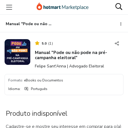
Ir
Ir
Ir
para
para
para
o
o
o
conteúdo
pagamento
rodapé
Manual "Pode ou não pode na pré-campanha eleitoral"
principal
5.0
(
1
)
Manual "Pode ou não pode na pré-
campanha eleitoral"
Felipe Sant'Anna | Advogado Eleitoral
Formato
:
eBooks ou Documentos
Idioma
:
Português
Produto indisponível
Cadastre-se e mostre seu interesse em comprar para o(a)