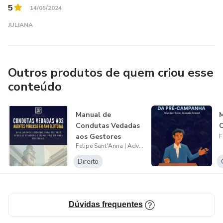
5
14/05/2024
JULIANA
Outros produtos de quem criou esse
conteúdo
Manual de
M
Condutas Vedadas
aos Gestores
Felipe Sant'Anna | Advogado Eleitoral
Públicos em ano
elei...
Direito
Dúvidas frequentes