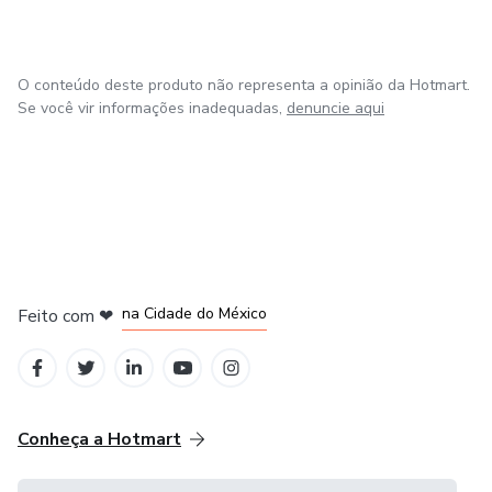
O conteúdo deste produto não representa a opinião da Hotmart.
Se você vir informações inadequadas,
denuncie aqui
em Bogotá
em Amsterdam
em Madrid
na Cidade do México
Feito com
❤
em Belo Horizonte
Conheça a Hotmart